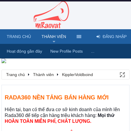
TRANG CHỦ
THÀNH VIÊN
ĐĂNG NHẬP
Hoạt động gần đây
New Profile Posts
...
Trang chủ
Thành viên
KipplerVoldboind
RADA360 NỀN TẢNG BÁN HÀNG MỚI
Hiện tại, bạn có thể đưa cơ sở kinh doanh của mình lên
Rada360 để tiếp cận hàng triệu khách hàng:
Mọi thứ
HOÀN TOÀN MIỄN PHÍ, CHẤT LƯỢNG.