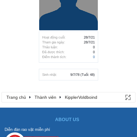
Hoạt động cuối:
28/7/21
Tham gia ngày:
28/7/21
Thảo luận:
0
Đã được thích:
0
Điểm thành tích:
0
Sinh nhật:
9/7/78
(Tuổi: 48)
Trang chủ
Thành viên
KipplerVoldboind
ABOUT US
Diễn đàn rao vặt miễn phí