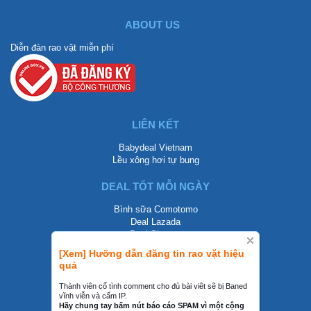
ABOUT US
Diễn đàn rao vặt miễn phí
LIÊN KẾT
Babydeal Vietnam
Lều xông hơi tự bung
DEAL TỐT MỖI NGÀY
Bình sữa Comotomo
Deal Lazada
Deal Shopee
[Xem] Hưỡng dẫn đăng tin rao vặt hiệu
LIÊN HỆ
quả
0858002468
Thành viên cố tình comment cho đủ bài viêt sẽ bị Baned
vĩnh viễn và cấm IP.
contact@mraovat.vn
Hãy chung tay bấm nút báo cáo SPAM vì một cộng