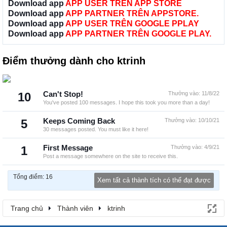
Download app
APP USER TRÊN APP STORE
Download app
APP PARTNER TRÊN APPSTORE.
Download app
APP USER TRÊN GOOGLE PPLAY
Download app
APP PARTNER TRÊN GOOGLE PLAY.
Điểm thưởng dành cho ktrinh
10
Can't Stop!
Thưởng vào:
11/8/22
You've posted 100 messages. I hope this took you more than a day!
5
Keeps Coming Back
Thưởng vào:
10/10/21
30 messages posted. You must like it here!
1
First Message
Thưởng vào:
4/9/21
Post a message somewhere on the site to receive this.
Tổng điểm: 16
Xem tất cả thành tích có thể đạt được
Trang chủ
Thành viên
ktrinh