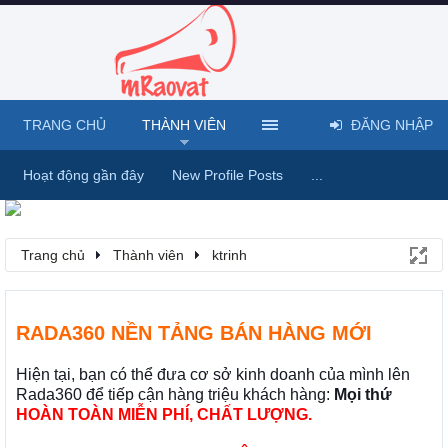
TRANG CHỦ
THÀNH VIÊN
ĐĂNG NHẬP
Hoạt động gần đây
New Profile Posts
...
Trang chủ
Thành viên
ktrinh
RADA360 NỀN TẢNG BÁN HÀNG MỚI
Hiện tại, bạn có thể đưa cơ sở kinh doanh của mình lên
Rada360 để tiếp cận hàng triệu khách hàng:
Mọi thứ
HOÀN TOÀN MIỄN PHÍ, CHẤT LƯỢNG.