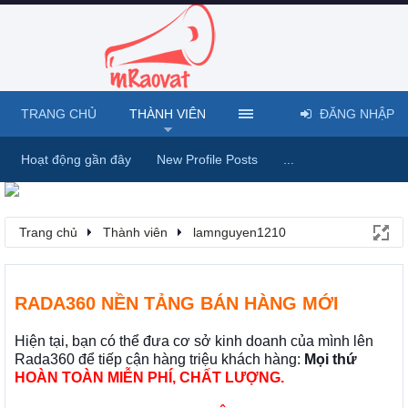
TRANG CHỦ
THÀNH VIÊN
ĐĂNG NHẬP
Hoạt động gần đây
New Profile Posts
...
Trang chủ
Thành viên
lamnguyen1210
RADA360 NỀN TẢNG BÁN HÀNG MỚI
Hiện tại, bạn có thể đưa cơ sở kinh doanh của mình lên
Rada360 để tiếp cận hàng triệu khách hàng:
Mọi thứ
HOÀN TOÀN MIỄN PHÍ, CHẤT LƯỢNG.