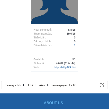
Hoạt động cuối:
8/8/18
Tham gia ngày:
19/6/18
Thảo luận:
3
Đã được thích:
0
Điểm thành tích:
1
Giới tính:
Nữ
Sinh nhật:
4/6/82
(Tuổi: 44)
Web:
http://bit.ly/88k-lixi
Trang chủ
Thành viên
lamnguyen1210
ABOUT US