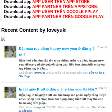
Download app
APP USER TRÊN APP STORE
Download app
APP PARTNER TRÊN APPSTORE.
Download app
APP USER TRÊN GOOGLE PPLAY
Download app
APP PARTNER TRÊN GOOGLE PLAY.
Recent Content by loveyuki
Chủ đề
Đặt mua ruy băng happy new year ở đâu giá
rẻ ?
Năm mới đến nhu cầu tìm mua những mẫu ruy băng happy new
year để trang trí giỏ quà tết càng cao. Nếu bạn chưa biết mua loại
ruy băng này ở đầu,...
Chủ đề bởi:
loveyuki
,
2/1/22
, 0 lần trả lời, trong diễn đàn:
Sức Khỏe &
Sắc Đẹp
Chủ đề
In túi giấy Kraft ở đâu giá rẻ khu vực Hà Nội ?
Hiện nay, In túi giấy Kraft làm túi đựng sản phẩm ngày càng được
nhiều shop nữa chọn hơn. Sử dụng dụng túi Kraft thay thế cho
túi ni lông vừa giúp...
Chủ đề bởi:
loveyuki
,
28/12/21
, 0 lần trả lời, trong diễn đàn:
Sức Khỏe
& Sắc Đẹp