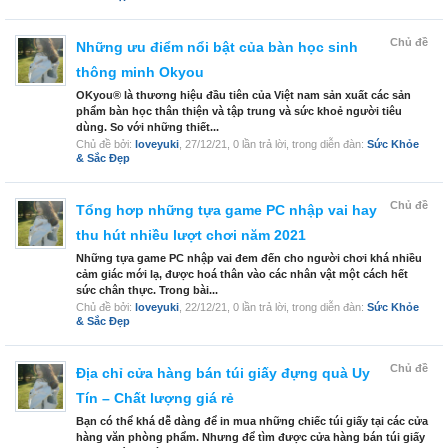
Chủ đề
Những ưu điểm nổi bật của bàn học sinh
thông minh Okyou
OKyou® là thương hiệu đầu tiên của Việt nam sản xuất các sản
phẩm bàn học thân thiện và tập trung và sức khoẻ người tiêu
dùng. So với những thiết...
Chủ đề bởi:
loveyuki
,
27/12/21
, 0 lần trả lời, trong diễn đàn:
Sức Khỏe
& Sắc Đẹp
Chủ đề
Tổng hơp những tựa game PC nhập vai hay
thu hút nhiều lượt chơi năm 2021
Những tựa game PC nhập vai đem đến cho người chơi khá nhiều
cảm giác mới lạ, được hoá thân vào các nhân vật một cách hết
sức chân thực. Trong bài...
Chủ đề bởi:
loveyuki
,
22/12/21
, 0 lần trả lời, trong diễn đàn:
Sức Khỏe
& Sắc Đẹp
Chủ đề
Địa chỉ cửa hàng bán túi giấy đựng quà Uy
Tín – Chất lượng giá rẻ
Bạn có thể khá dễ dàng để in mua những chiếc túi giấy tại các cửa
hàng văn phòng phẩm. Nhưng để tìm được cửa hàng bán túi giấy