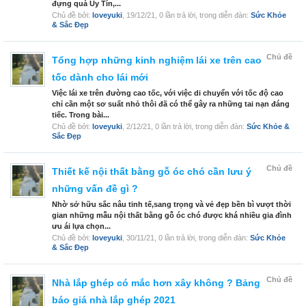
đựng quà Uy Tín,...
Chủ đề bởi:
loveyuki
,
19/12/21
, 0 lần trả lời, trong diễn đàn:
Sức Khỏe
& Sắc Đẹp
Chủ đề
Tổng hợp những kinh nghiệm lái xe trên cao
tốc dành cho lái mới
Việc lái xe trên đường cao tốc, với việc di chuyển với tốc độ cao
chỉ cần một sơ suất nhỏ thôi đã có thể gây ra những tai nạn đáng
tiếc. Trong bài...
Chủ đề bởi:
loveyuki
,
2/12/21
, 0 lần trả lời, trong diễn đàn:
Sức Khỏe &
Sắc Đẹp
Chủ đề
Thiết kế nội thất bằng gỗ óc chó cần lưu ý
những vấn đề gì ?
Nhờ sở hữu sắc nâu tinh tế,sang trọng và vẻ đẹp bền bì vượt thời
gian những mẫu nội thất bằng gỗ óc chó được khá nhiều gia đình
ưu ái lựa chọn...
Chủ đề bởi:
loveyuki
,
30/11/21
, 0 lần trả lời, trong diễn đàn:
Sức Khỏe
& Sắc Đẹp
Chủ đề
Nhà lắp ghép có mắc hơn xây không ? Bảng
báo giá nhà lắp ghép 2021