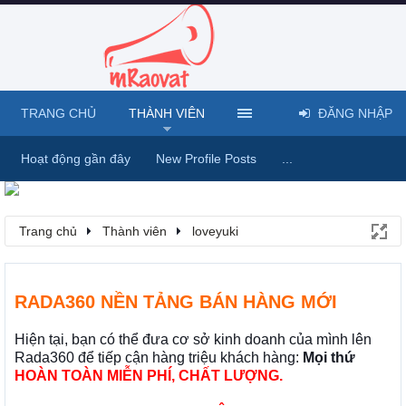
TRANG CHỦ
THÀNH VIÊN
ĐĂNG NHẬP
Hoạt động gần đây
New Profile Posts
...
Trang chủ
Thành viên
loveyuki
RADA360 NỀN TẢNG BÁN HÀNG MỚI
Hiện tại, bạn có thể đưa cơ sở kinh doanh của mình lên
Rada360 để tiếp cận hàng triệu khách hàng:
Mọi thứ
HOÀN TOÀN MIỄN PHÍ, CHẤT LƯỢNG.