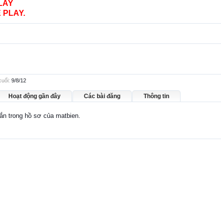
LAY
 PLAY.
cuối:
9/8/12
Hoạt động gần đây
Các bài đăng
Thông tin
hắn trong hồ sơ của matbien.