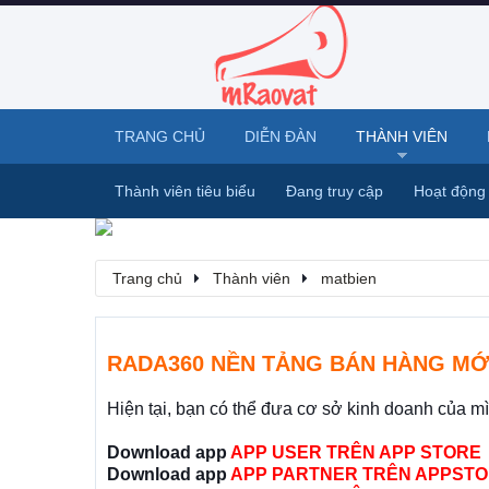
TRANG CHỦ
DIỄN ĐÀN
THÀNH VIÊN
Thành viên tiêu biểu
Đang truy cập
Hoạt động
Trang chủ
Thành viên
matbien
RADA360 NỀN TẢNG BÁN HÀNG MỚ
Hiện tại, bạn có thể đưa cơ sở kinh doanh của m
Download app
APP USER TRÊN APP STORE
Download app
APP PARTNER TRÊN APPSTO