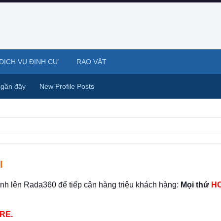
DỊCH VỤ ĐỊNH CƯ
RAO VẶT
 gần đây
New Profile Posts
I
ình lên Rada360 để tiếp cận hàng triệu khách hàng:
Mọi thứ
HO
RE.