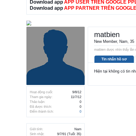
Download app
APP USER TRÊN GOOGLE PP
Download app
APP PARTNER TRÊN GOOGLE
matbien
New Member
, Nam, 35
matbien được nhìn thấy lần 
Tin nhắn hồ sơ
Hiện tại không có tin n
Hoạt động cuối:
9/8/12
Tham gia ngày:
11/7/12
Thảo luận:
0
Đã được thích:
0
Điểm thành tích:
0
Giới tính:
Nam
Sinh nhật:
9/7/91
(Tuổi: 35)