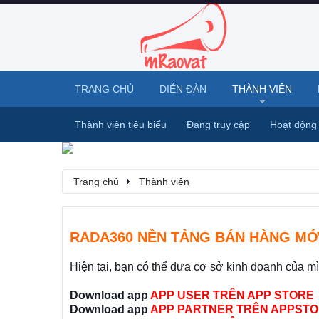
TRANG CHỦ
DIỄN ĐÀN
THÀNH VIÊN
Thành viên tiêu biểu
Đang truy cập
Hoạt động
Trang chủ
Thành viên
RADA360 NỀN TẢNG BÁN HÀNG MỚ
Hiện tại, bạn có thể đưa cơ sở kinh doanh của m
Download app
APP USER TRÊN APP STORE
Download app
APP PARTNER TRÊN APPSTO