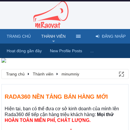
TRANG CHỦ
THÀNH VIÊN
ĐĂNG NHẬP
Hoạt động gần đây
New Profile Posts
...
Trang chủ
Thành viên
minumniy
RADA360 NỀN TẢNG BÁN HÀNG MỚI
Hiện tại, bạn có thể đưa cơ sở kinh doanh của mình lên
Rada360 để tiếp cận hàng triệu khách hàng:
Mọi thứ
HOÀN TOÀN MIỄN PHÍ, CHẤT LƯỢNG.