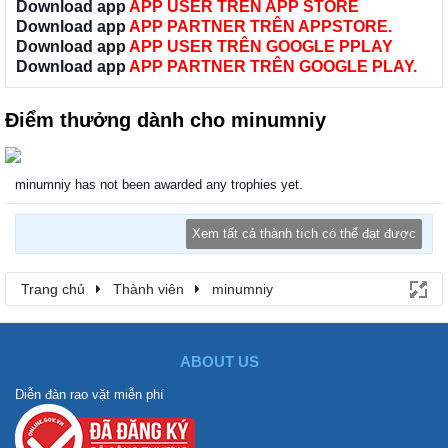
Download app
APP USER TRÊN APP STORE
Download app
APP PARTNER TRÊN APPSTORE.
Download app
APP USER TRÊN GOOGLE PPLAY
Download app
APP PARTNER TRÊN GOOGLE PLAY.
Điểm thưởng dành cho minumniy
minumniy has not been awarded any trophies yet.
Xem tất cả thành tích có thể đạt được
Trang chủ
Thành viên
minumniy
ABOUT US
Diễn đàn rao vặt miễn phí