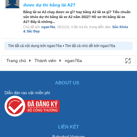
được dự thi bằng lái A2?
Bằng lái xe A2 chạy được xe gì? hay bằng A2 lái xe gì? Tiêu chuẩn
sức khỏe dự thi bằng lái xe A2 năm 2022? Hồ sơ thi bằng lái xe
A2? Đây là những...
Chủ đề bởi:
ngan76a
,
18/11/22
, 0 lần trả lời, trong diễn đàn:
Sức Khỏe
& Sắc Đẹp
Tìm tất cả nội dung bởi ngan76a
Tìm tất cả chủ đề bởi ngan76a
Trang chủ
Thành viên
ngan76a
ABOUT US
Diễn đàn rao vặt miễn phí
LIÊN KẾT
Babydeal Vietnam