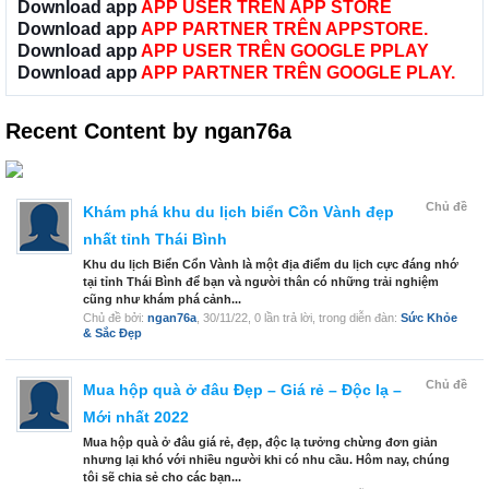
Download app
APP USER TRÊN APP STORE
Download app
APP PARTNER TRÊN APPSTORE.
Download app
APP USER TRÊN GOOGLE PPLAY
Download app
APP PARTNER TRÊN GOOGLE PLAY.
Recent Content by ngan76a
Chủ đề
Khám phá khu du lịch biển Cồn Vành đẹp
nhất tỉnh Thái Bình
Khu du lịch Biển Cổn Vành là một địa điểm du lịch cực đáng nhớ
tại tỉnh Thái Bình để bạn và người thân có những trải nghiệm
cũng như khám phá cảnh...
Chủ đề bởi:
ngan76a
,
30/11/22
, 0 lần trả lời, trong diễn đàn:
Sức Khỏe
& Sắc Đẹp
Chủ đề
Mua hộp quà ở đâu Đẹp – Giá rẻ – Độc lạ –
Mới nhất 2022
Mua hộp quà ở đâu giá rẻ, đẹp, độc lạ tưởng chừng đơn giản
nhưng lại khó với nhiều người khi có nhu cầu. Hôm nay, chúng
tôi sẽ chia sẻ cho các bạn...