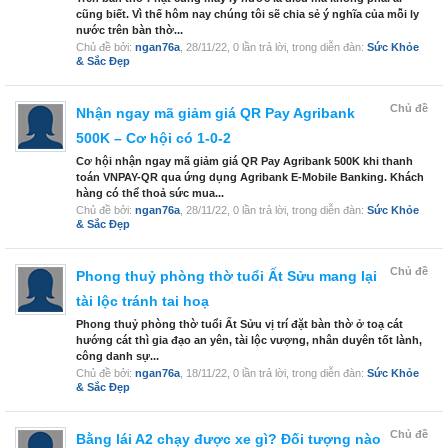
cũng biết. Vì thế hôm nay chúng tôi sẽ chia sẻ ý nghĩa của mỗi ly
nước trên bàn thờ...
Chủ đề bởi:
ngan76a
,
28/11/22
, 0 lần trả lời, trong diễn đàn:
Sức Khỏe
& Sắc Đẹp
Chủ đề
Nhận ngay mã giảm giá QR Pay Agribank
500K – Cơ hội có 1-0-2
Cơ hội nhận ngay mã giảm giá QR Pay Agribank 500K khi thanh
toán VNPAY-QR qua ứng dụng Agribank E-Mobile Banking. Khách
hàng có thể thoả sức mua...
Chủ đề bởi:
ngan76a
,
28/11/22
, 0 lần trả lời, trong diễn đàn:
Sức Khỏe
& Sắc Đẹp
Chủ đề
Phong thuỷ phòng thờ tuổi Ất Sửu mang lại
tài lộc tránh tai hoạ
Phong thuỷ phòng thờ tuổi Ất Sửu vị trí đặt bàn thờ ở toạ cát
hướng cát thì gia đạo an yên, tài lộc vượng, nhân duyên tốt lành,
công danh sự...
Chủ đề bởi:
ngan76a
,
18/11/22
, 0 lần trả lời, trong diễn đàn:
Sức Khỏe
& Sắc Đẹp
Chủ đề
Bằng lái A2 chạy được xe gì? Đối tượng nào