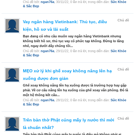
Chủ đề bởi:
ngan76a
,
30/11/22
, 0 lần trả lời, trong diễn đàn:
Sức Khỏe
& Sắc Đẹp
Chủ đề
Vay ngân hàng Vietinbank: Thủ tục, điều
kiện, hồ sơ và lãi suất
Bạn đang có nhu cầu muốn vay ngân hàng Vietinbank nhưng
không biết hồ sơ, thủ tục vay có phức tạp không. Đừng lo lắng
nhé, ngay dưới đây chúng tôi...
Chủ đề bởi:
ngan76a
,
29/11/22
, 0 lần trả lời, trong diễn đàn:
Sức Khỏe
& Sắc Đẹp
Chủ đề
MẸO xử lý khi ghế xoay không nâng lên hạ
xuống được đơn giản
Ghế xoay không nâng lên hạ xuống được là trường hợp hay gặp
phải. Về cơ cấu nâng lên hạ xuống của ghế xoay văn phòng. Đó là
một hệ thống kết cấu...
Chủ đề bởi:
ngan76a
,
28/11/22
, 0 lần trả lời, trong diễn đàn:
Sức Khỏe
& Sắc Đẹp
Chủ đề
Trên bàn thờ Phật cúng mấy ly nước thì mới
là chuẩn nhất?
Trên bàn thờ Phật cúng mấy ly nước là điều mà không phải ai