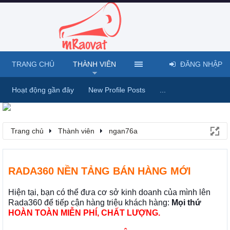
TRANG CHỦ
THÀNH VIÊN
ĐĂNG NHẬP
Hoạt động gần đây
New Profile Posts
...
Trang chủ
Thành viên
ngan76a
RADA360 NỀN TẢNG BÁN HÀNG MỚI
Hiện tại, bạn có thể đưa cơ sở kinh doanh của mình lên
Rada360 để tiếp cận hàng triệu khách hàng:
Mọi thứ
HOÀN TOÀN MIỄN PHÍ, CHẤT LƯỢNG.