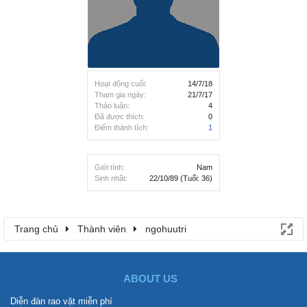
Hoạt động cuối:
14/7/18
Tham gia ngày:
21/7/17
Thảo luận:
4
Đã được thích:
0
Điểm thành tích:
1
Giới tính:
Nam
Sinh nhật:
22/10/89
(Tuổi: 36)
Trang chủ
Thành viên
ngohuutri
ABOUT US
Diễn đàn rao vặt miễn phí