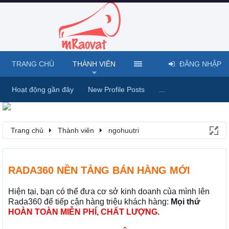
TRANG CHỦ
THÀNH VIÊN
ĐĂNG NHẬP
Hoạt động gần đây
New Profile Posts
...
Trang chủ
Thành viên
ngohuutri
RADA360 NỀN TẢNG BÁN HÀNG MỚI
Hiện tại, bạn có thể đưa cơ sở kinh doanh của mình lên
Rada360 để tiếp cận hàng triệu khách hàng:
Mọi thứ
HOÀN TOÀN MIỄN PHÍ, CHẤT LƯỢNG.