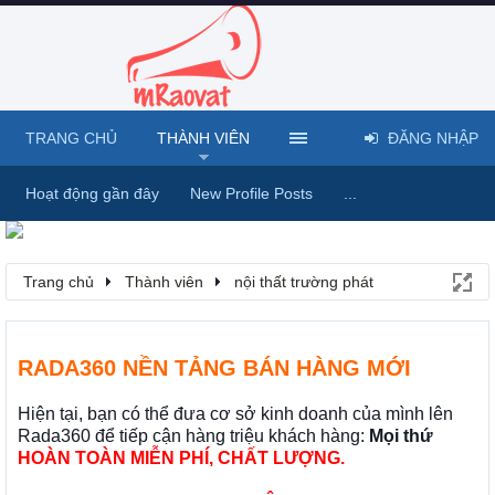
TRANG CHỦ
THÀNH VIÊN
ĐĂNG NHẬP
Hoạt động gần đây
New Profile Posts
...
Trang chủ
Thành viên
nội thất trường phát
RADA360 NỀN TẢNG BÁN HÀNG MỚI
Hiện tại, bạn có thể đưa cơ sở kinh doanh của mình lên
Rada360 để tiếp cận hàng triệu khách hàng:
Mọi thứ
HOÀN TOÀN MIỄN PHÍ, CHẤT LƯỢNG.