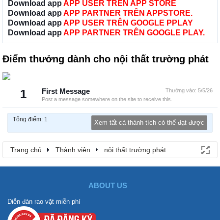
Download app
APP USER TRÊN APP STORE
Download app
APP PARTNER TRÊN APPSTORE.
Download app
APP USER TRÊN GOOGLE PPLAY
Download app
APP PARTNER TRÊN GOOGLE PLAY.
Điểm thưởng dành cho nội thất trường phát
1
First Message
Thưởng vào:
5/5/26
Post a message somewhere on the site to receive this.
Tổng điểm: 1
Xem tất cả thành tích có thể đạt được
Trang chủ
Thành viên
nội thất trường phát
ABOUT US
Diễn đàn rao vặt miễn phí