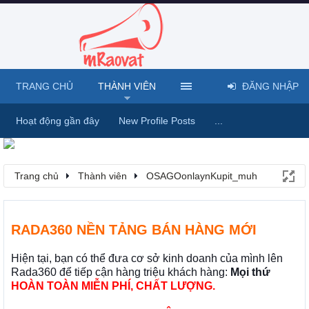
TRANG CHỦ
THÀNH VIÊN
ĐĂNG NHẬP
Hoạt động gần đây
New Profile Posts
...
Trang chủ
Thành viên
OSAGOonlaynKupit_muh
RADA360 NỀN TẢNG BÁN HÀNG MỚI
Hiện tại, bạn có thể đưa cơ sở kinh doanh của mình lên
Rada360 để tiếp cận hàng triệu khách hàng:
Mọi thứ
HOÀN TOÀN MIỄN PHÍ, CHẤT LƯỢNG.