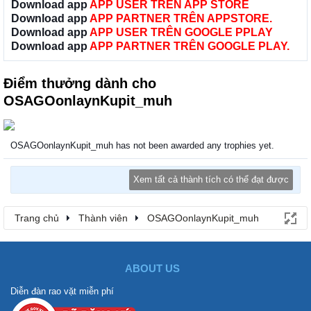
Download app
APP USER TRÊN APP STORE
Download app
APP PARTNER TRÊN APPSTORE.
Download app
APP USER TRÊN GOOGLE PPLAY
Download app
APP PARTNER TRÊN GOOGLE PLAY.
Điểm thưởng dành cho
OSAGOonlaynKupit_muh
OSAGOonlaynKupit_muh has not been awarded any trophies yet.
Xem tất cả thành tích có thể đạt được
Trang chủ
Thành viên
OSAGOonlaynKupit_muh
ABOUT US
Diễn đàn rao vặt miễn phí