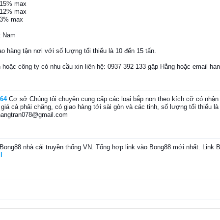
...15% max
...12% max
..3% max
t Nam
ao hàng tận nơi với số lượng tối thiểu là 10 đến 15 tấn.
 hoặc công ty có nhu cầu xin liên hệ: 0937 392 133 gặp Hằng hoặc email h
64
Cơ sở Chúng tôi chuyên cung cấp các loại bắp non theo kích cỡ có nhận 
giá cả phải chăng, có giao hàng tới sài gòn và các tỉnh, số lượng tối thiểu l
hangtran078@gmail.com
Bong88 nhà cái truyền thống VN. Tổng hợp link vào Bong88 mới nhất. Link B
l