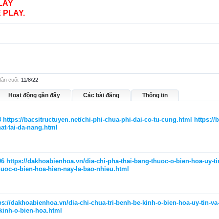
LAY
 PLAY.
lần cuối:
11/8/22
Hoạt động gần đây
Các bài đăng
Thông tin
8
https://bacsitructuyen.net/chi-phi-chua-phi-dai-co-tu-cung.html
https://
hat-tai-da-nang.html
96
https://dakhoabienhoa.vn/dia-chi-pha-thai-bang-thuoc-o-bien-hoa-uy-t
huoc-o-bien-hoa-hien-nay-la-bao-nhieu.html
ps://dakhoabienhoa.vn/dia-chi-chua-tri-benh-be-kinh-o-bien-hoa-uy-tin-va
-kinh-o-bien-hoa.html