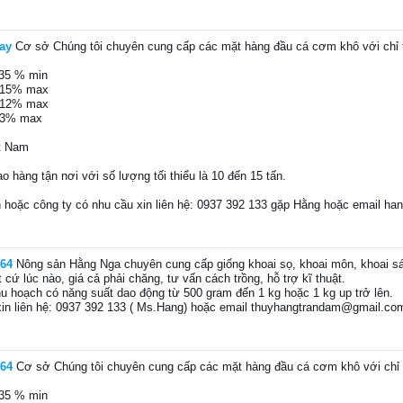
ay
Cơ sở Chúng tôi chuyên cung cấp các mặt hàng đầu cá cơm khô với chỉ 
..35 % min
...15% max
...12% max
..3% max
t Nam
ao hàng tận nơi với số lượng tối thiểu là 10 đến 15 tấn.
 hoặc công ty có nhu cầu xin liên hệ: 0937 392 133 gặp Hằng hoặc email h
64
Nông sản Hằng Nga chuyên cung cấp giống khoai sọ, khoai môn, khoai sá
t cứ lúc nào, giá cả phải chăng, tư vấn cách trồng, hỗ trợ kĩ thuật.
u hoạch có năng suất dao động từ 500 gram đến 1 kg hoặc 1 kg up trở lên.
t xin liên hệ: 0937 392 133 ( Ms.Hang) hoặc email thuyhangtrandam@gmail.co
64
Cơ sở Chúng tôi chuyên cung cấp các mặt hàng đầu cá cơm khô với chỉ 
..35 % min