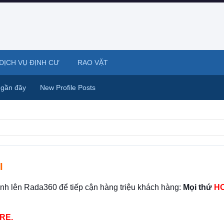
DỊCH VỤ ĐỊNH CƯ
RAO VẶT
 gần đây
New Profile Posts
I
ình lên Rada360 để tiếp cận hàng triệu khách hàng:
Mọi thứ
HO
RE.