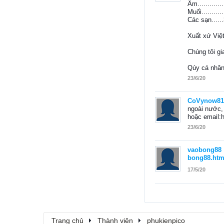
Ẩm..........
Muối........
Các sạn....
Xuất xứ Việ
Chúng tôi gi
Qúy cá nhân
23/6/20
CoVynow81
ngoài nước, 
hoặc email:
23/6/20
vaobong88
bong88.htm
17/5/20
Trang chủ
Thành viên
phukienpico