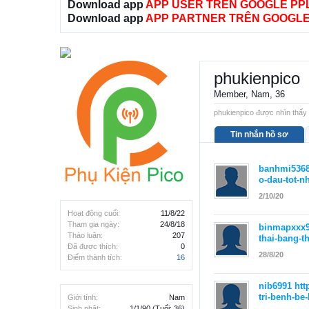
Download app
APP USER TRÊN GOOGLE PP
Download app
APP PARTNER TRÊN GOOGLE
phukienpico
Member
, Nam, 36
phukienpico được nhìn thấy 
Tin nhắn hồ sơ
banhmi536
o-dau-tot-n
2/10/20
Hoạt động cuối:
11/8/22
Tham gia ngày:
24/8/18
binmapxxx
Thảo luận:
207
thai-bang-t
Đã được thích:
0
28/8/20
Điểm thành tích:
16
nib6991
htt
tri-benh-be
Giới tính:
Nam
Sinh nhật:
1/1/90
(Tuổi: 36)