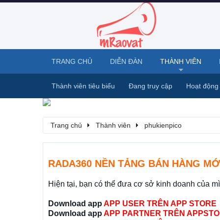
TRANG CHỦ
DIỄN ĐÀN
THÀNH VIÊN
Thành viên tiêu biểu
Đang truy cập
Hoạt động
Trang chủ
Thành viên
phukienpico
RADA360 NỀN TẢNG BÁN HÀNG MỚ
Hiện tại, bạn có thể đưa cơ sở kinh doanh của m
Download app
APP USER TRÊN APP STORE
Download app
APP PARTNER TRÊN APPSTO