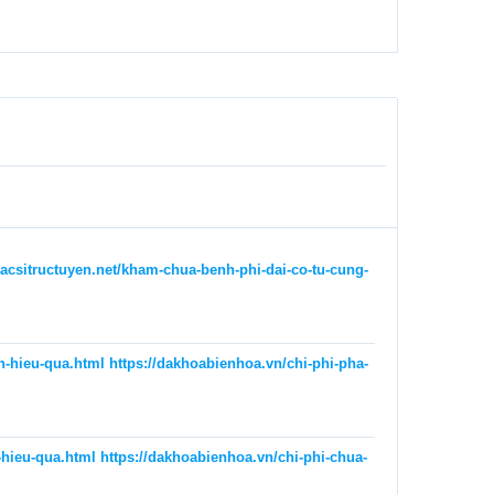
bacsitructuyen.net/kham-chua-benh-phi-dai-co-tu-cung-
in-hieu-qua.html
https://dakhoabienhoa.vn/chi-phi-pha-
-hieu-qua.html
https://dakhoabienhoa.vn/chi-phi-chua-