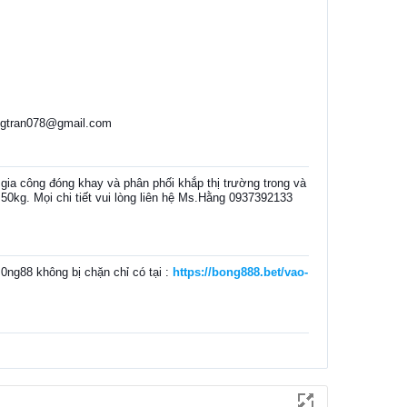
angtran078@gmail.com
gia công đóng khay và phân phối khắp thị trường trong và
à 50kg. Mọi chi tiết vui lòng liên hệ Ms.Hằng 0937392133
0ng88 không bị chặn chỉ có tại :
https://bong888.bet/vao-