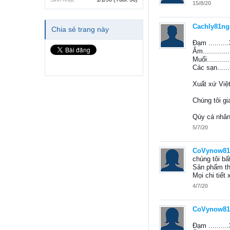
15/8/20
Cachly81ng
Chia sẻ trang này
Đạm ........
Ẩm..........
Muối........
Các sạn....
Xuất xứ Việ
Chúng tôi gi
Qúy cá nhân
5/7/20
CoVynow81
chúng tôi bấ
Sản phẩm th
Mọi chi tiế
4/7/20
CoVynow81
Đạm ........