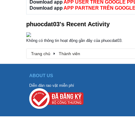
Download app
APP USER TRÊN GOOGLE PP
Download app
APP PARTNER TRÊN GOOGLE
phuocdat03's Recent Activity
Không có thông tin hoạt động gần đây của phuocdat03.
Trang chủ
Thành viên
ABOUT US
Diễn đàn rao vặt miễn phí