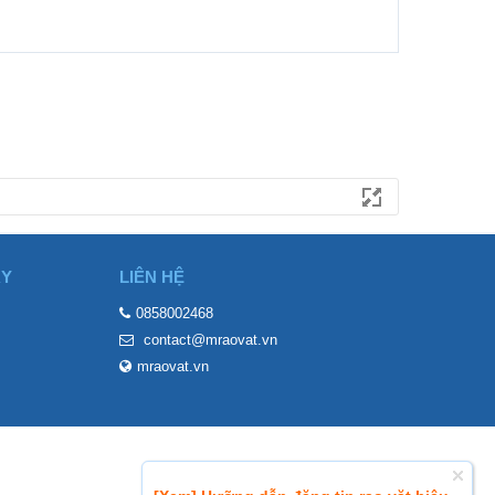
ÀY
LIÊN HỆ
0858002468
contact@mraovat.vn
mraovat.vn