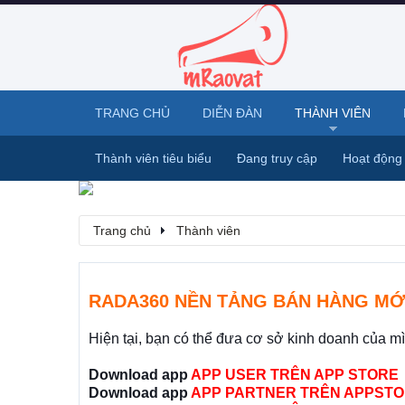
TRANG CHỦ
DIỄN ĐÀN
THÀNH VIÊN
Thành viên tiêu biểu
Đang truy cập
Hoạt động
Trang chủ
Thành viên
RADA360 NỀN TẢNG BÁN HÀNG MỚ
Hiện tại, bạn có thể đưa cơ sở kinh doanh của m
Download app
APP USER TRÊN APP STORE
Download app
APP PARTNER TRÊN APPSTO