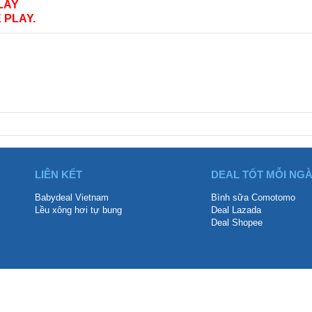
LAY
 PLAY.
LIÊN KẾT
DEAL TỐT MỖI NG
Babydeal Vietnam
Bình sữa Comotomo
Lều xông hơi tự bung
Deal Lazada
Deal Shopee