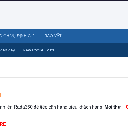
DỊCH VỤ ĐỊNH CƯ
RAO VẶT
 gần đây
New Profile Posts
I
ình lên Rada360 để tiếp cận hàng triệu khách hàng:
Mọi thứ
HO
RE.