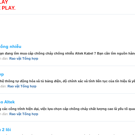
LAY
 PLAY.
hống nhiễu
ạn đang tìm mua cáp chống cháy chống nhiễu Altek Kabel ? Bạn cần tìm nguồn hàng
iễn đàn:
Rao vặt Tổng hợp
vp
hệ thống tự động hóa và tủ bảng điện, độ chính xác và tính liên tục của tín hiệu là yế
n đàn:
Rao vặt Tổng hợp
o Altek
các công trình hiện đại, việc lựa chọn cáp chống cháy chất lượng cao là yếu tố quan
iễn đàn:
Rao vặt Tổng hợp
 2 lõi