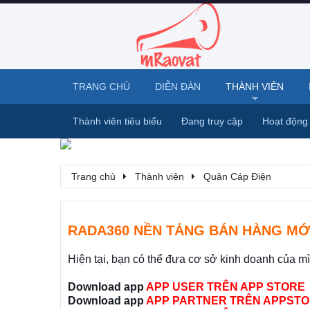
TRANG CHỦ
DIỄN ĐÀN
THÀNH VIÊN
Thành viên tiêu biểu
Đang truy cập
Hoạt động
Trang chủ
Thành viên
Quân Cáp Điện
RADA360 NỀN TẢNG BÁN HÀNG MỚ
Hiện tại, bạn có thể đưa cơ sở kinh doanh của m
Download app
APP USER TRÊN APP STORE
Download app
APP PARTNER TRÊN APPSTO