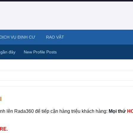
DỊCH VỤ ĐỊNH CƯ
RAO VẶT
 gần đây
New Profile Posts
I
ình lên Rada360 để tiếp cận hàng triệu khách hàng:
Mọi thứ
HO
RE.