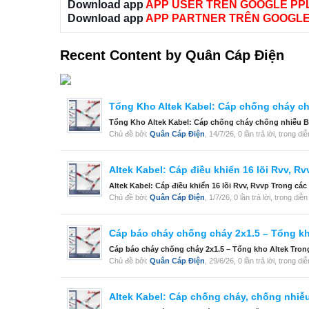
Download app
APP USER TRÊN GOOGLE PP
Download app
APP PARTNER TRÊN GOOGLE
Recent Content by Quân Cáp Điện
Tổng Kho Altek Kabel: Cáp chống cháy c
Tổng Kho Altek Kabel: Cáp chống cháy chống nhiễu B
Chủ đề bởi:
Quân Cáp Điện
,
14/7/26
, 0 lần trả lời, trong d
Altek Kabel: Cáp điều khiển 16 lõi Rvv, Rv
Altek Kabel: Cáp điều khiển 16 lõi Rvv, Rvvp Trong các 
Chủ đề bởi:
Quân Cáp Điện
,
1/7/26
, 0 lần trả lời, trong diễ
Cáp báo cháy chống cháy 2x1.5 – Tổng kh
Cáp báo cháy chống cháy 2x1.5 – Tổng kho Altek Trong 
Chủ đề bởi:
Quân Cáp Điện
,
29/6/26
, 0 lần trả lời, trong d
Altek Kabel: Cáp chống cháy, chống nhiễu