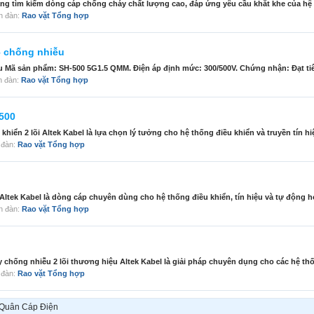
ang tìm kiếm dòng cáp chống cháy chất lượng cao, đáp ứng yêu cầu khắt khe của hệ
iễn đàn:
Rao vặt Tổng hợp
– chống nhiễu
ễu Mã sản phẩm: SH-500 5G1.5 QMM. Điện áp định mức: 300/500V. Chứng nhận: Đạt tiê
ễn đàn:
Rao vặt Tổng hợp
-500
 khiển 2 lõi Altek Kabel là lựa chọn lý tưởng cho hệ thống điều khiển và truyền tín hiệ
n đàn:
Rao vặt Tổng hợp
i Altek Kabel là dòng cáp chuyên dùng cho hệ thống điều khiển, tín hiệu và tự động hó
iễn đàn:
Rao vặt Tổng hợp
hống nhiễu 2 lõi thương hiệu Altek Kabel là giải pháp chuyên dụng cho các hệ thố
n đàn:
Rao vặt Tổng hợp
i Quân Cáp Điện