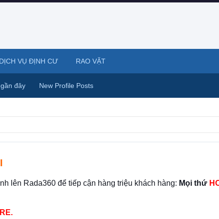
DỊCH VỤ ĐỊNH CƯ
RAO VẶT
 gần đây
New Profile Posts
I
ình lên Rada360 để tiếp cận hàng triệu khách hàng:
Mọi thứ
HO
RE.