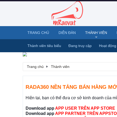
TRANG CHỦ
DIỄN ĐÀN
THÀNH VIÊN
Thành viên tiêu biểu
Đang truy cập
Hoạt động
Trang chủ
Thành viên
RADA360 NỀN TẢNG BÁN HÀNG MỚ
Hiện tại, bạn có thể đưa cơ sở kinh doanh của m
Download app
APP USER TRÊN APP STORE
Download app
APP PARTNER TRÊN APPSTO