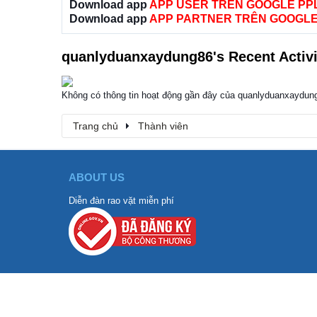
Download app
APP USER TRÊN GOOGLE PP
Download app
APP PARTNER TRÊN GOOGLE
quanlyduanxaydung86's Recent Activi
Không có thông tin hoạt động gần đây của quanlyduanxaydun
Trang chủ
Thành viên
ABOUT US
Diễn đàn rao vặt miễn phí