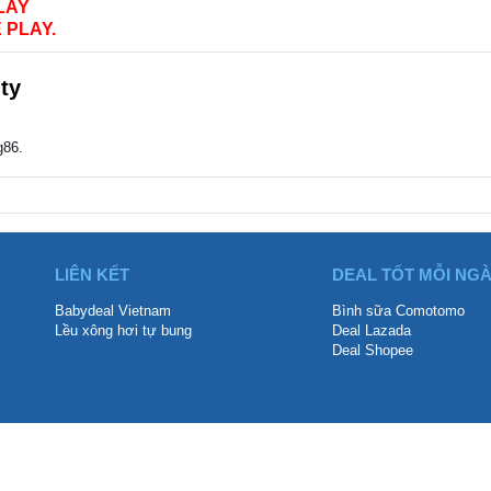
LAY
 PLAY.
ty
g86.
LIÊN KẾT
DEAL TỐT MỖI NG
Babydeal Vietnam
Bình sữa Comotomo
Lều xông hơi tự bung
Deal Lazada
Deal Shopee