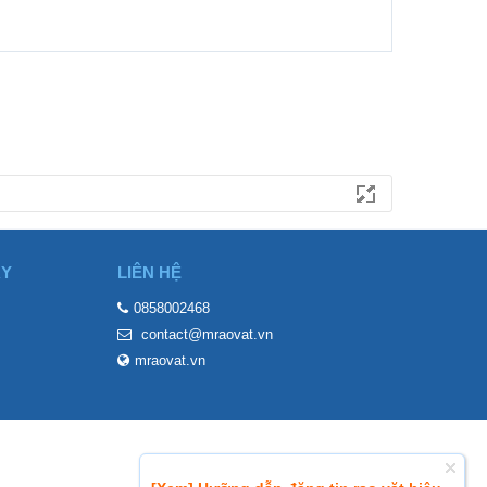
ÀY
LIÊN HỆ
0858002468
contact@mraovat.vn
mraovat.vn