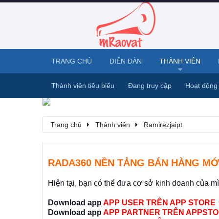
TRANG CHỦ
DIỄN ĐÀN
THÀNH VIÊN
Thành viên tiêu biểu
Đang truy cập
Hoạt động
Trang chủ
Thành viên
Ramirezjaipt
RADA360 NỀN TẢNG BÁN HÀNG MỚ
Hiện tại, bạn có thể đưa cơ sở kinh doanh của m
Download app
APP USER TRÊN APP STORE
Download app
APP PARTNER TRÊN APPSTO