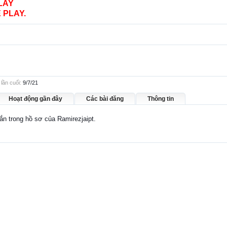
LAY
 PLAY.
lần cuối:
9/7/21
Hoạt động gần đây
Các bài đăng
Thông tin
hắn trong hồ sơ của Ramirezjaipt.