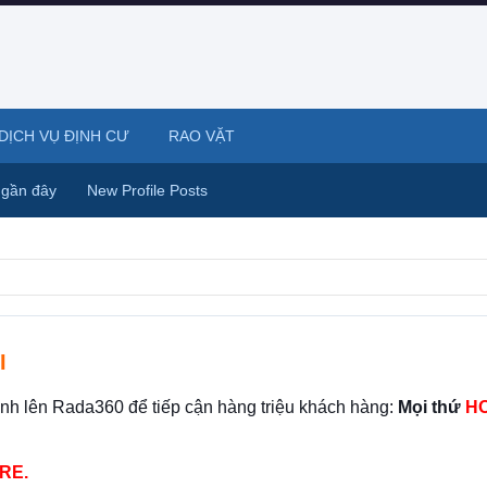
DỊCH VỤ ĐỊNH CƯ
RAO VẶT
 gần đây
New Profile Posts
I
ình lên Rada360 để tiếp cận hàng triệu khách hàng:
Mọi thứ
HO
RE.