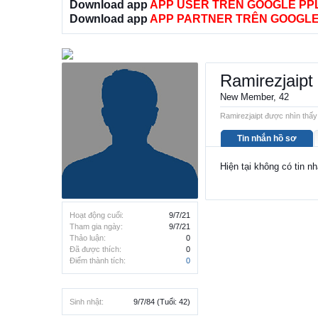
Download app
APP USER TRÊN GOOGLE PP
Download app
APP PARTNER TRÊN GOOGLE
Ramirezjaipt
New Member
, 42
Ramirezjaipt được nhìn thấy 
Tin nhắn hồ sơ
Hiện tại không có tin n
Hoạt động cuối:
9/7/21
Tham gia ngày:
9/7/21
Thảo luận:
0
Đã được thích:
0
Điểm thành tích:
0
Sinh nhật:
9/7/84
(Tuổi: 42)