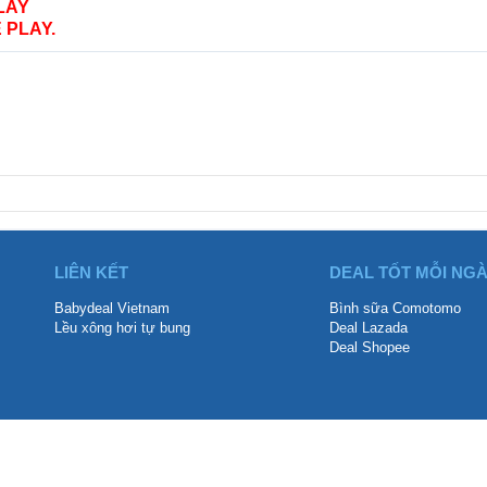
LAY
 PLAY.
LIÊN KẾT
DEAL TỐT MỖI NG
Babydeal Vietnam
Bình sữa Comotomo
Lều xông hơi tự bung
Deal Lazada
Deal Shopee