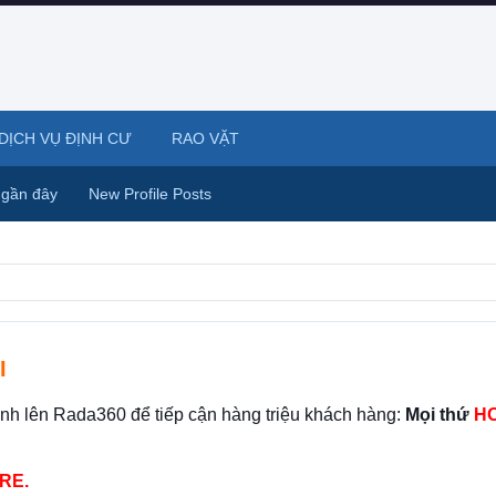
DỊCH VỤ ĐỊNH CƯ
RAO VẶT
 gần đây
New Profile Posts
I
ình lên Rada360 để tiếp cận hàng triệu khách hàng:
Mọi thứ
HO
RE.