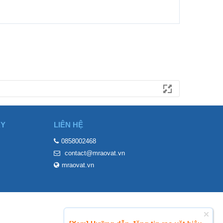
ÀY
LIÊN HỆ
0858002468
contact@mraovat.vn
mraovat.vn