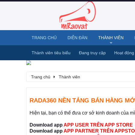
TRANG CHỦ
DIỄN ĐÀN
THÀNH VIÊN
Thành viên tiêu biểu
Đang truy cập
Hoạt động
Trang chủ
Thành viên
RADA360 NỀN TẢNG BÁN HÀNG MỚ
Hiện tại, bạn có thể đưa cơ sở kinh doanh của m
Download app
APP USER TRÊN APP STORE
Download app
APP PARTNER TRÊN APPSTO