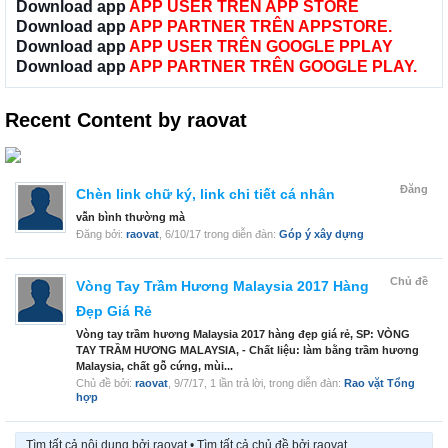
Download app
APP USER TRÊN APP STORE
Download app
APP PARTNER TRÊN APPSTORE.
Download app
APP USER TRÊN GOOGLE PPLAY
Download app
APP PARTNER TRÊN GOOGLE PLAY.
Recent Content by raovat
Đăng
Chèn link chữ ký, link chi tiết cá nhân
vẫn bình thường mà
Đăng bởi:
raovat
,
6/10/17
trong diễn đàn:
Góp ý xây dựng
Chủ đề
Vòng Tay Trầm Hương Malaysia 2017 Hàng
Đẹp Giá Rẻ
Vòng tay trầm hương Malaysia 2017 hàng đẹp giá rẻ, SP: VÒNG
TAY TRẦM HƯƠNG MALAYSIA, - Chất liệu: làm bằng trầm hương
Malaysia, chất gỗ cứng, mùi...
Chủ đề bởi:
raovat
,
9/7/17
, 1 lần trả lời, trong diễn đàn:
Rao vặt Tổng
hợp
Tìm tất cả nội dung bởi raovat
Tìm tất cả chủ đề bởi raovat