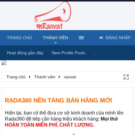
TRANG CHỦ
THÀNH VIÊN
ĐĂNG NHẬP
Hoạt động gần đây
New Profile Posts
...
Trang chủ
Thành viên
raovat
RADA360 NỀN TẢNG BÁN HÀNG MỚI
Hiện tại, bạn có thể đưa cơ sở kinh doanh của mình lên
Rada360 để tiếp cận hàng triệu khách hàng:
Mọi thứ
HOÀN TOÀN MIỄN PHÍ, CHẤT LƯỢNG.