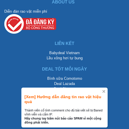
ABOUT US
Diễn đàn rao vặt miễn phí
LIÊN KẾT
Babydeal Vietnam
Lều xông hơi tự bung
DEAL TỐT MỖI NGÀY
Bình sữa Comotomo
Deal Lazada
Deal Shopee
[Xem] Hưỡng dẫn đăng tin rao vặt hiệu
LIÊN HỆ
quả
0858002468
Thành viên cố tình comment cho đủ bài viêt sẽ bị Baned
vĩnh viễn và cấm IP.
contact@mraovat.vn
Hãy chung tay bấm nút báo cáo SPAM vì một cộng
đồng phát triển.
mraovat.vn