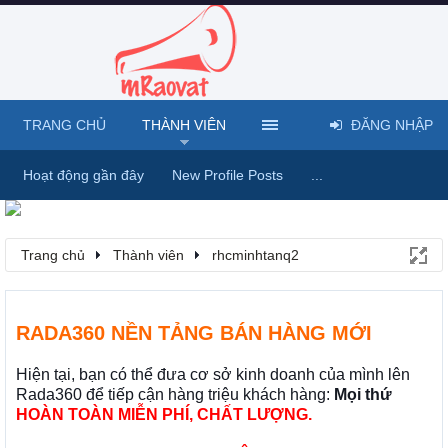
TRANG CHỦ
THÀNH VIÊN
ĐĂNG NHẬP
Hoạt động gần đây
New Profile Posts
...
Trang chủ
Thành viên
rhcminhtanq2
RADA360 NỀN TẢNG BÁN HÀNG MỚI
Hiện tại, bạn có thể đưa cơ sở kinh doanh của mình lên
Rada360 để tiếp cận hàng triệu khách hàng:
Mọi thứ
HOÀN TOÀN MIỄN PHÍ, CHẤT LƯỢNG.