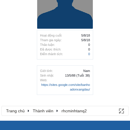
Hoạt động cuối:
5/8/18
Tham gia ngày:
5/8/18
Thảo luận:
0
Đã được thích:
0
Điểm thành tích:
0
Giới tính:
Nam
Sinh nhật:
13/5/88
(Tuổi: 38)
Web:
https://sites.google.com/site/banho
adonxangdau/
Trang chủ
Thành viên
rhcminhtanq2