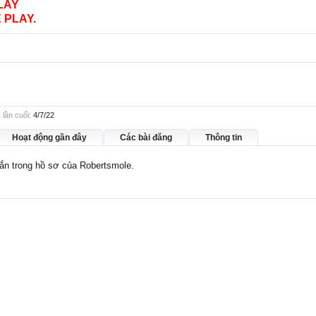
LAY
 PLAY.
lần cuối:
4/7/22
Hoạt động gần đây
Các bài đăng
Thông tin
hắn trong hồ sơ của Robertsmole.