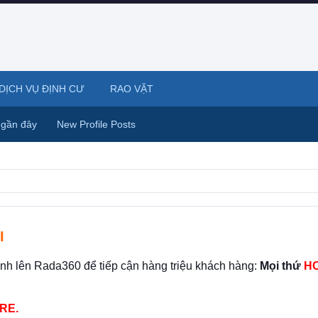
DỊCH VỤ ĐỊNH CƯ
RAO VẶT
 gần đây
New Profile Posts
I
ình lên Rada360 để tiếp cận hàng triệu khách hàng:
Mọi thứ
HO
RE.