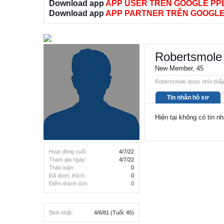
Download app
APP USER TRÊN GOOGLE PP
Download app
APP PARTNER TRÊN GOOGLE
Robertsmole
New Member
, 45
Robertsmole được nhìn thấy 
Tin nhắn hồ sơ
Hiện tại không có tin n
Hoạt động cuối:
4/7/22
Tham gia ngày:
4/7/22
Thảo luận:
0
Đã được thích:
0
Điểm thành tích:
0
Sinh nhật:
4/6/81
(Tuổi: 45)