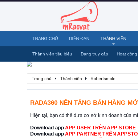
TRANG CHỦ
DIỄN ĐÀN
THÀNH VIÊN
Thành viên tiêu biểu
Đang truy cập
Hoạt động
Trang chủ
Thành viên
Robertsmole
RADA360 NỀN TẢNG BÁN HÀNG MỚ
Hiện tại, bạn có thể đưa cơ sở kinh doanh của m
Download app
APP USER TRÊN APP STORE
Download app
APP PARTNER TRÊN APPSTO