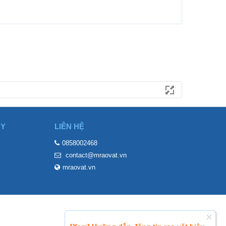
ÀY
LIÊN HỆ
0858002468
contact@mraovat.vn
mraovat.vn