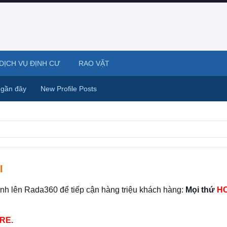
DỊCH VỤ ĐỊNH CƯ
RAO VẶT
 gần đây
New Profile Posts
I
ình lên Rada360 để tiếp cận hàng triệu khách hàng:
Mọi thứ
HO
RE.