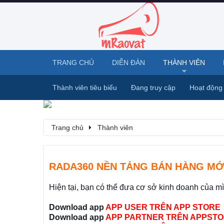
TRANG CHỦ
DIỄN ĐÀN
THÀNH VIÊN
Thành viên tiêu biểu
Đang truy cập
Hoạt động
Trang chủ
Thành viên
RADA360 NỀN TẢNG BÁN HÀNG MỚ
Hiện tại, bạn có thể đưa cơ sở kinh doanh của m
Download app
APP USER TRÊN APP STORE
Download app
APP PARTNER TRÊN APPSTO