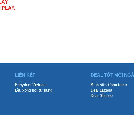
LAY
 PLAY.
LIÊN KẾT
DEAL TỐT MỖI NG
Babydeal Vietnam
Bình sữa Comotomo
Lều xông hơi tự bung
Deal Lazada
Deal Shopee