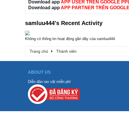
Download app
APP USER TRÊN GOOGLE PP
Download app
APP PARTNER TRÊN GOOGLE
samluu444's Recent Activity
Không có thông tin hoạt động gần đây của samluu444.
Trang chủ
Thành viên
ABOUT US
Diễn đàn rao vặt miễn phí