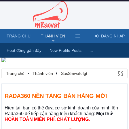
TRANG CHỦ
THÀNH VIÊN
ĐĂNG NHẬP
Hoạt động gần đây
New Profile Posts
...
Trang chủ
Thành viên
SasSmwafefgt
RADA360 NỀN TẢNG BÁN HÀNG MỚI
Hiện tại, bạn có thể đưa cơ sở kinh doanh của mình lên
Rada360 để tiếp cận hàng triệu khách hàng:
Mọi thứ
HOÀN TOÀN MIỄN PHÍ, CHẤT LƯỢNG.