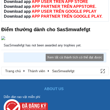
Download app
APP USER TRÊN APP STORE
Download app
APP PARTNER TRÊN APPSTORE.
Download app
APP USER TRÊN GOOGLE PPLAY
Download app
APP PARTNER TRÊN GOOGLE PLAY.
Điểm thưởng dành cho SasSmwafefgt
SasSmwafefgt has not been awarded any trophies yet.
Xem tất cả thành tích có thể đạt được
Trang chủ
Thành viên
SasSmwafefgt
ABOUT US
Diễn đàn rao vặt miễn phí