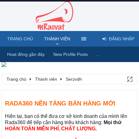
TRANG CHỦ
THÀNH VIÊN
ĐĂNG NHẬP
Hoạt động gần đây
New Profile Posts
...
Trang chủ
Thành viên
Serzvdh
RADA360 NỀN TẢNG BÁN HÀNG MỚI
Hiện tại, bạn có thể đưa cơ sở kinh doanh của mình lên
Rada360 để tiếp cận hàng triệu khách hàng:
Mọi thứ
HOÀN TOÀN MIỄN PHÍ, CHẤT LƯỢNG.