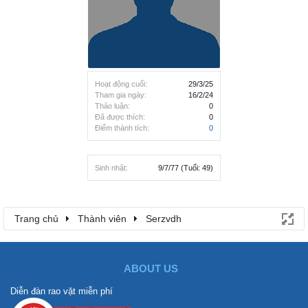
Hoạt động cuối:
29/3/25
Tham gia ngày:
16/2/24
Thảo luận:
0
Đã được thích:
0
Điểm thành tích:
0
Sinh nhật:
9/7/77
(Tuổi: 49)
Trang chủ
Thành viên
Serzvdh
ABOUT US
Diễn đàn rao vặt miễn phí