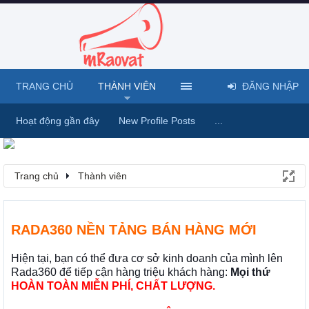
TRANG CHỦ
THÀNH VIÊN
ĐĂNG NHẬP
Hoạt động gần đây
New Profile Posts
...
Trang chủ
Thành viên
RADA360 NỀN TẢNG BÁN HÀNG MỚI
Hiện tại, bạn có thể đưa cơ sở kinh doanh của mình lên
Rada360 để tiếp cận hàng triệu khách hàng:
Mọi thứ
HOÀN TOÀN MIỄN PHÍ, CHẤT LƯỢNG.