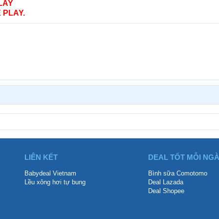
LAY
 PLAY.
LIÊN KẾT
DEAL TỐT MỖI NG
Babydeal Vietnam
Bình sữa Comotomo
Lều xông hơi tự bung
Deal Lazada
Deal Shopee