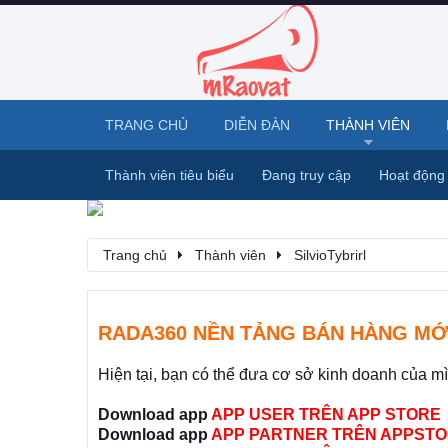
TRANG CHỦ
DIỄN ĐÀN
THÀNH VIÊN
Thành viên tiêu biểu
Đang truy cập
Hoạt động
Trang chủ
Thành viên
SilvioTybrirl
RADA360 NỀN TẢNG BÁN HÀNG MỚ
Hiện tại, bạn có thể đưa cơ sở kinh doanh của m
Download app
APP USER TRÊN APP STORE
Download app
APP PARTNER TRÊN APPSTO