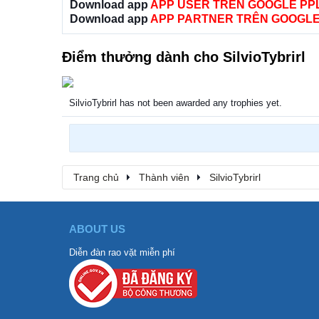
Download app
APP USER TRÊN GOOGLE PP
Download app
APP PARTNER TRÊN GOOGLE
Điểm thưởng dành cho SilvioTybrirl
SilvioTybrirl has not been awarded any trophies yet.
Trang chủ
Thành viên
SilvioTybrirl
ABOUT US
Diễn đàn rao vặt miễn phí