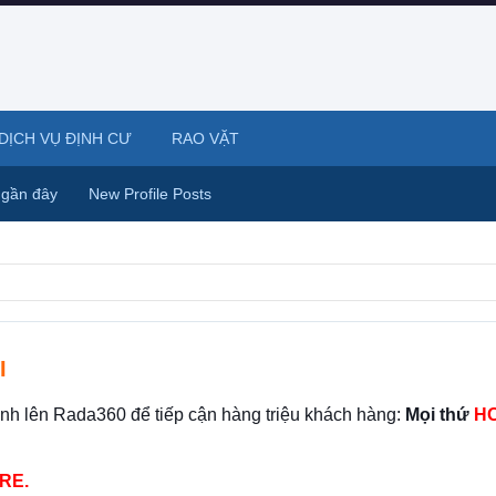
DỊCH VỤ ĐỊNH CƯ
RAO VẶT
 gần đây
New Profile Posts
I
ình lên Rada360 để tiếp cận hàng triệu khách hàng:
Mọi thứ
HO
RE.