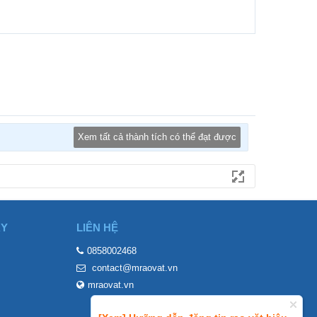
Xem tất cả thành tích có thể đạt được
ÀY
LIÊN HỆ
0858002468
contact@mraovat.vn
mraovat.vn