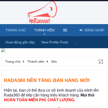
TRANG CHỦ
THÀNH VIÊN
ĐĂNG NHẬP
Hoạt động gần đây
New Profile Posts
...
Trang chủ
Thành viên
Sim
RADA360 NỀN TẢNG BÁN HÀNG MỚI
Hiện tại, bạn có thể đưa cơ sở kinh doanh của mình lên
Rada360 để tiếp cận hàng triệu khách hàng:
Mọi thứ
HOÀN TOÀN MIỄN PHÍ, CHẤT LƯỢNG.