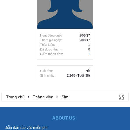
Hoạt động cuối:
20/8/17
Tham gia ngày:
20/8/17
Thảo luận:
1
Đã được thích:
0
Điểm thành tích:
1
Giới tính:
Nữ
Sinh nhật:
7/2/88
(Tuổi: 38)
Trang chủ
Thành viên
Sim
ABOUT US
Diễn đàn rao vặt miễn phí