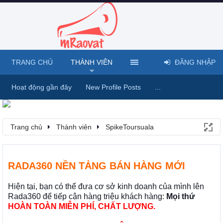
TRANG CHỦ
THÀNH VIÊN
ĐĂNG NHẬP
Hoạt động gần đây
New Profile Posts
...
Trang chủ
Thành viên
SpikeToursuala
RADA360 NỀN TẢNG BÁN HÀNG MỚI
Hiện tại, bạn có thể đưa cơ sở kinh doanh của mình lên
Rada360 để tiếp cận hàng triệu khách hàng:
Mọi thứ
HOÀN TOÀN MIỄN PHÍ, CHẤT LƯỢNG.