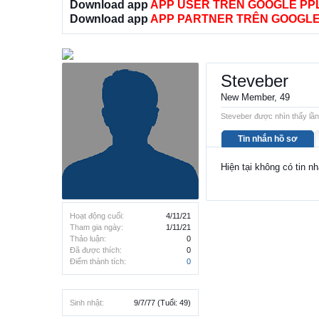
Download app
APP USER TRÊN GOOGLE PP
Download app
APP PARTNER TRÊN GOOGLE
Steveber
New Member
, 49
Steveber được nhìn thấy lần
Tin nhắn hồ sơ
Hiện tại không có tin n
Hoạt động cuối:
4/11/21
Tham gia ngày:
1/11/21
Thảo luận:
0
Đã được thích:
0
Điểm thành tích:
0
Sinh nhật:
9/7/77
(Tuổi: 49)