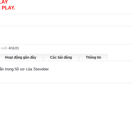
LAY
 PLAY.
 cuối:
4/11/21
Hoạt động gần đây
Các bài đăng
Thông tin
hắn trong hồ sơ của Steveber.