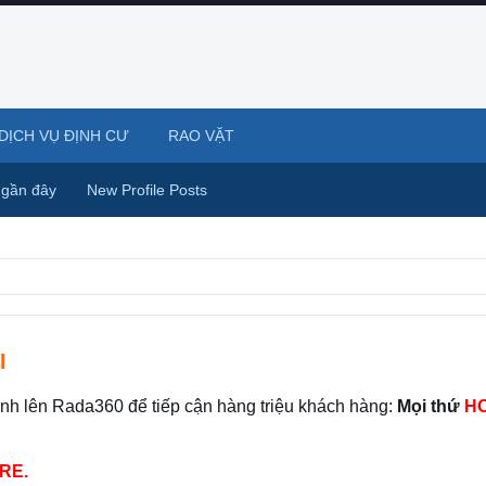
DỊCH VỤ ĐỊNH CƯ
RAO VẶT
 gần đây
New Profile Posts
I
ình lên Rada360 để tiếp cận hàng triệu khách hàng:
Mọi thứ
HO
RE.