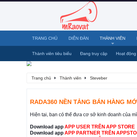
TRANG CHỦ
DIỄN ĐÀN
THÀNH VIÊN
Thành viên tiêu biểu
Đang truy cập
Hoạt động
Trang chủ
Thành viên
Steveber
RADA360 NỀN TẢNG BÁN HÀNG MỚ
Hiện tại, bạn có thể đưa cơ sở kinh doanh của m
Download app
APP USER TRÊN APP STORE
Download app
APP PARTNER TRÊN APPSTO