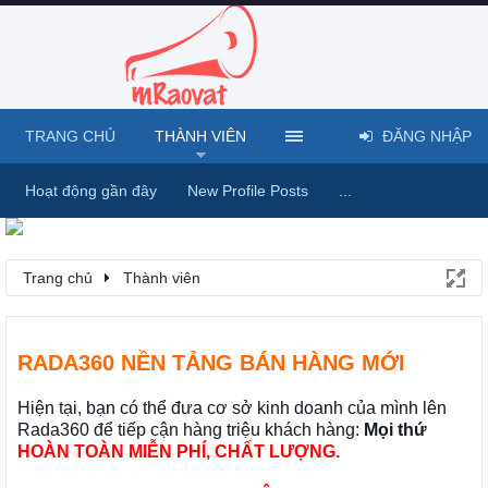
TRANG CHỦ
THÀNH VIÊN
ĐĂNG NHẬP
Hoạt động gần đây
New Profile Posts
...
Trang chủ
Thành viên
RADA360 NỀN TẢNG BÁN HÀNG MỚI
Hiện tại, bạn có thể đưa cơ sở kinh doanh của mình lên
Rada360 để tiếp cận hàng triệu khách hàng:
Mọi thứ
HOÀN TOÀN MIỄN PHÍ, CHẤT LƯỢNG.