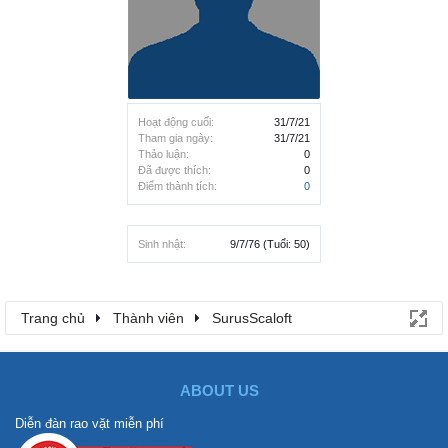
Hoạt động cuối:
31/7/21
Tham gia ngày:
31/7/21
Thảo luận:
0
Đã được thích:
0
Điểm thành tích:
0
Sinh nhật:
9/7/76
(Tuổi: 50)
Trang chủ
Thành viên
SurusScaloft
ABOUT US
Diễn đàn rao vặt miễn phí