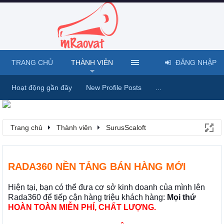
TRANG CHỦ
THÀNH VIÊN
ĐĂNG NHẬP
Hoạt động gần đây
New Profile Posts
...
Trang chủ
Thành viên
SurusScaloft
RADA360 NỀN TẢNG BÁN HÀNG MỚI
Hiện tại, bạn có thể đưa cơ sở kinh doanh của mình lên
Rada360 để tiếp cận hàng triệu khách hàng:
Mọi thứ
HOÀN TOÀN MIỄN PHÍ, CHẤT LƯỢNG.