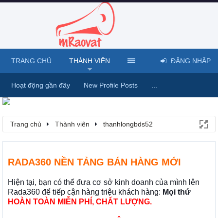
TRANG CHỦ
THÀNH VIÊN
ĐĂNG NHẬP
Hoạt động gần đây
New Profile Posts
...
Trang chủ
Thành viên
thanhlongbds52
RADA360 NỀN TẢNG BÁN HÀNG MỚI
Hiện tại, bạn có thể đưa cơ sở kinh doanh của mình lên
Rada360 để tiếp cận hàng triệu khách hàng:
Mọi thứ
HOÀN TOÀN MIỄN PHÍ, CHẤT LƯỢNG.