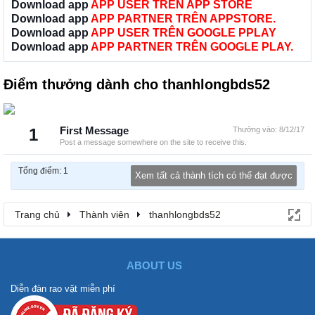
Download app
APP USER TRÊN APP STORE
Download app
APP PARTNER TRÊN APPSTORE.
Download app
APP USER TRÊN GOOGLE PPLAY
Download app
APP PARTNER TRÊN GOOGLE PLAY.
Điểm thưởng dành cho thanhlongbds52
1
First Message
Thưởng vào:
8/12/17
Post a message somewhere on the site to receive this.
Tổng điểm: 1
Xem tất cả thành tích có thể đạt được
Trang chủ
Thành viên
thanhlongbds52
ABOUT US
Diễn đàn rao vặt miễn phí