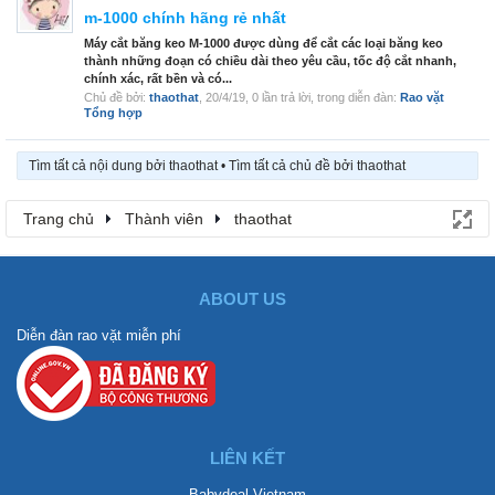
m-1000 chính hãng rẻ nhất
Máy cắt băng keo M-1000 được dùng để cắt các loại băng keo
thành những đoạn có chiều dài theo yêu cầu, tốc độ cắt nhanh,
chính xác, rất bền và có...
Chủ đề bởi:
thaothat
,
20/4/19
, 0 lần trả lời, trong diễn đàn:
Rao vặt
Tổng hợp
Tìm tất cả nội dung bởi thaothat
Tìm tất cả chủ đề bởi thaothat
Trang chủ
Thành viên
thaothat
ABOUT US
Diễn đàn rao vặt miễn phí
LIÊN KẾT
Babydeal Vietnam