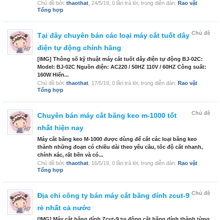
Chủ đề bởi:
thaothat
,
24/5/19
, 0 lần trả lời, trong diễn đàn:
Rao vặt
Tổng hợp
Chủ đề
Tại đây chuyên bán các loại máy cắt tuốt dây
điện tự động chính hãng
[IMG] Thông số kỹ thuật máy cắt tuốt dây điện tự động BJ-02C:
Model: BJ-02C Nguồn điện: AC220 / 50HZ 110V / 60HZ Công suất:
160W Hiển...
Chủ đề bởi:
thaothat
,
17/5/19
, 0 lần trả lời, trong diễn đàn:
Rao vặt
Tổng hợp
Chủ đề
Chuyên bán máy cắt băng keo m-1000 tốt
nhất hiện nay
Máy cắt băng keo M-1000 được dùng để cắt các loại băng keo
thành những đoạn có chiều dài theo yêu cầu, tốc độ cắt nhanh,
chính xác, rất bền và có...
Chủ đề bởi:
thaothat
,
16/5/19
, 0 lần trả lời, trong diễn đàn:
Rao vặt
Tổng hợp
Chủ đề
Địa chỉ công ty bán máy cắt băng dính zcut-9
rẻ nhất cả nước
[IMG] Máy cắt băng dính Zcut-9 tự động cắt băng dính thành từng