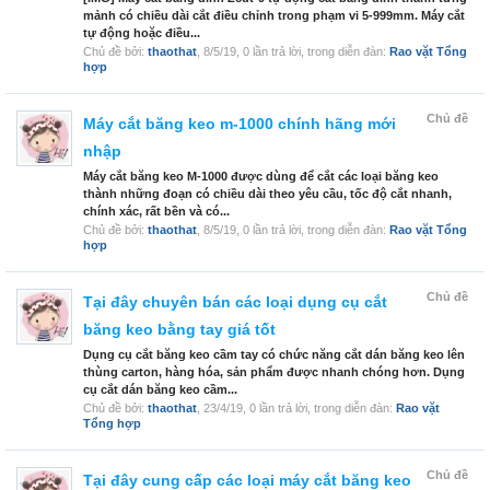
mảnh có chiều dài cắt điều chỉnh trong phạm vi 5-999mm. Máy cắt
tự động hoặc điều...
Chủ đề bởi:
thaothat
,
8/5/19
, 0 lần trả lời, trong diễn đàn:
Rao vặt Tổng
hợp
Chủ đề
Máy cắt băng keo m-1000 chính hãng mới
nhập
Máy cắt băng keo M-1000 được dùng để cắt các loại băng keo
thành những đoạn có chiều dài theo yêu cầu, tốc độ cắt nhanh,
chính xác, rất bền và có...
Chủ đề bởi:
thaothat
,
8/5/19
, 0 lần trả lời, trong diễn đàn:
Rao vặt Tổng
hợp
Chủ đề
Tại đây chuyên bán các loại dụng cụ cắt
băng keo bằng tay giá tốt
Dụng cụ cắt băng keo cầm tay có chức năng cắt dán băng keo lên
thùng carton, hàng hóa, sản phẩm được nhanh chóng hơn. Dụng
cụ cắt dán băng keo cầm...
Chủ đề bởi:
thaothat
,
23/4/19
, 0 lần trả lời, trong diễn đàn:
Rao vặt
Tổng hợp
Chủ đề
Tại đây cung cấp các loại máy cắt băng keo