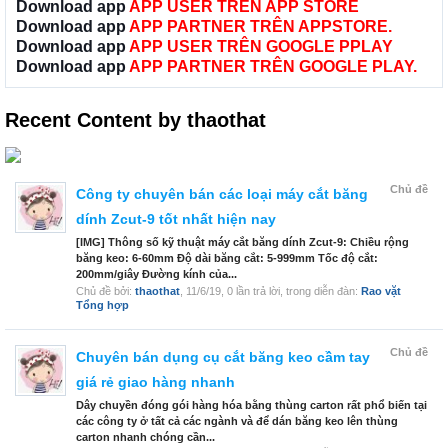
Download app
APP USER TRÊN APP STORE
Download app
APP PARTNER TRÊN APPSTORE.
Download app
APP USER TRÊN GOOGLE PPLAY
Download app
APP PARTNER TRÊN GOOGLE PLAY.
Recent Content by thaothat
Chủ đề
Công ty chuyên bán các loại máy cắt băng
dính Zcut-9 tốt nhất hiện nay
[IMG] Thông số kỹ thuật máy cắt băng dính Zcut-9: Chiều rộng
băng keo: 6-60mm Độ dài băng cắt: 5-999mm Tốc độ cắt:
200mm/giây Đường kính của...
Chủ đề bởi:
thaothat
,
11/6/19
, 0 lần trả lời, trong diễn đàn:
Rao vặt
Tổng hợp
Chủ đề
Chuyên bán dụng cụ cắt băng keo cầm tay
giá rẻ giao hàng nhanh
Dây chuyền đóng gói hàng hóa bằng thùng carton rất phổ biến tại
các công ty ở tất cả các ngành và để dán băng keo lên thùng
carton nhanh chóng cần...