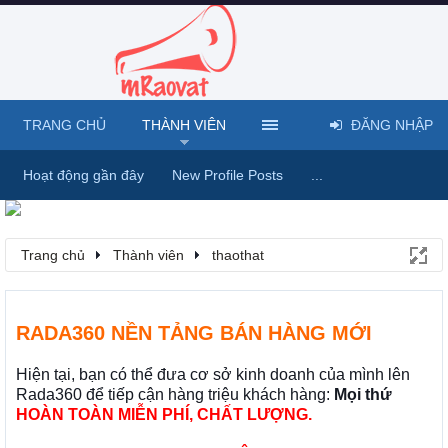
TRANG CHỦ
THÀNH VIÊN
ĐĂNG NHẬP
Hoạt động gần đây
New Profile Posts
...
Trang chủ
Thành viên
thaothat
RADA360 NỀN TẢNG BÁN HÀNG MỚI
Hiện tại, bạn có thể đưa cơ sở kinh doanh của mình lên
Rada360 để tiếp cận hàng triệu khách hàng:
Mọi thứ
HOÀN TOÀN MIỄN PHÍ, CHẤT LƯỢNG.