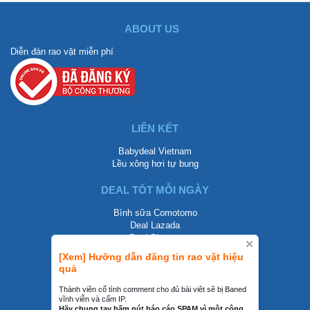
ABOUT US
Diễn đàn rao vặt miễn phí
LIÊN KẾT
Babydeal Vietnam
Lều xông hơi tự bung
DEAL TỐT MỖI NGÀY
Bình sữa Comotomo
Deal Lazada
Deal Shopee
[Xem] Hưỡng dẫn đăng tin rao vặt hiệu
LIÊN HỆ
quả
0858002468
Thành viên cố tình comment cho đủ bài viêt sẽ bị Baned
vĩnh viễn và cấm IP.
contact@mraovat.vn
Hãy chung tay bấm nút báo cáo SPAM vì một cộng