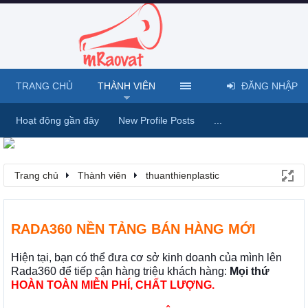
TRANG CHỦ
THÀNH VIÊN
ĐĂNG NHẬP
Hoạt động gần đây
New Profile Posts
...
Trang chủ
Thành viên
thuanthienplastic
RADA360 NỀN TẢNG BÁN HÀNG MỚI
Hiện tại, bạn có thể đưa cơ sở kinh doanh của mình lên
Rada360 để tiếp cận hàng triệu khách hàng:
Mọi thứ
HOÀN TOÀN MIỄN PHÍ, CHẤT LƯỢNG.