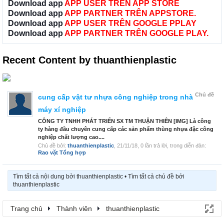
Download app
APP USER TRÊN APP STORE
Download app
APP PARTNER TRÊN APPSTORE.
Download app
APP USER TRÊN GOOGLE PPLAY
Download app
APP PARTNER TRÊN GOOGLE PLAY.
Recent Content by thuanthienplastic
Chủ đề
cung cấp vật tư nhựa công nghiệp trong nhà
máy xí nghiệp
CÔNG TY TNHH PHÁT TRIỂN SX TM THUẬN THIÊN [IMG] Là công
ty hàng đầu chuyên cung cấp các sản phẩm thùng nhựa đặc công
nghiệp chất lượng cao....
Chủ đề bởi:
thuanthienplastic
,
21/11/18
, 0 lần trả lời, trong diễn đàn:
Rao vặt Tổng hợp
Tìm tất cả nội dung bởi thuanthienplastic
Tìm tất cả chủ đề bởi
thuanthienplastic
Trang chủ
Thành viên
thuanthienplastic