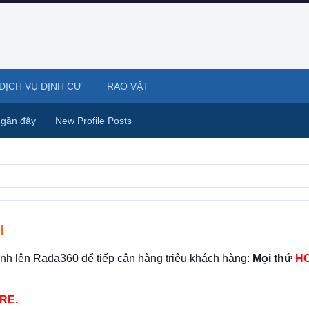
DỊCH VỤ ĐỊNH CƯ
RAO VẶT
 gần đây
New Profile Posts
I
ình lên Rada360 để tiếp cận hàng triệu khách hàng:
Mọi thứ
HO
RE.