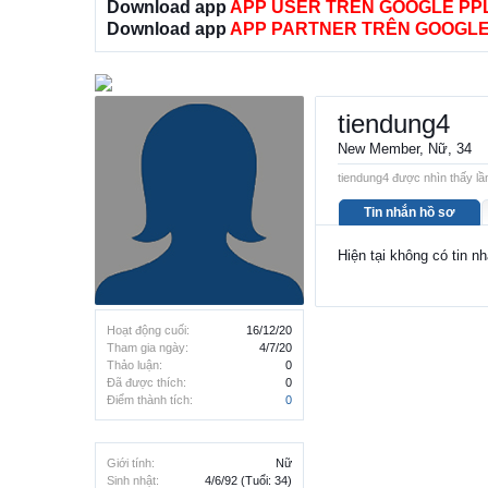
Download app
APP USER TRÊN GOOGLE PP
Download app
APP PARTNER TRÊN GOOGLE
tiendung4
New Member
, Nữ, 34
tiendung4 được nhìn thấy lần
Tin nhắn hồ sơ
Hiện tại không có tin n
Hoạt động cuối:
16/12/20
Tham gia ngày:
4/7/20
Thảo luận:
0
Đã được thích:
0
Điểm thành tích:
0
Giới tính:
Nữ
Sinh nhật:
4/6/92
(Tuổi: 34)