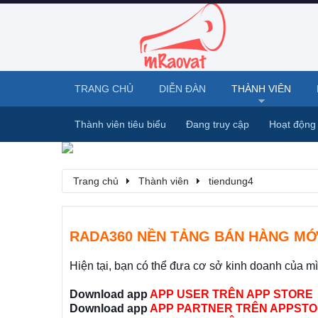
TRANG CHỦ
DIỄN ĐÀN
THÀNH VIÊN
Thành viên tiêu biểu
Đang truy cập
Hoạt động
Trang chủ
Thành viên
tiendung4
RADA360 NỀN TẢNG BÁN HÀNG MỚ
Hiện tại, bạn có thể đưa cơ sở kinh doanh của m
Download app
APP USER TRÊN APP STORE
Download app
APP PARTNER TRÊN APPSTO