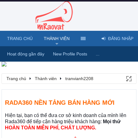
TRANG CHỦ
THÀNH VIÊN
ĐĂNG NHẬP
Hoạt động gần đây
New Profile Posts
...
Trang chủ
Thành viên
tranvianh2208
RADA360 NỀN TẢNG BÁN HÀNG MỚI
Hiện tại, bạn có thể đưa cơ sở kinh doanh của mình lên
Rada360 để tiếp cận hàng triệu khách hàng:
Mọi thứ
HOÀN TOÀN MIỄN PHÍ, CHẤT LƯỢNG.