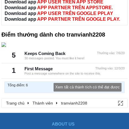
Download app
APP USER TRÊN APP STORE
Download app
APP PARTNER TRÊN APPSTORE.
Download app
APP USER TRÊN GOOGLE PPLAY
Download app
APP PARTNER TRÊN GOOGLE PLAY.
Điểm thưởng dành cho tranvianh2208
5
Keeps Coming Back
Thưởng vào:
7/6/20
30 messages posted. You must like it here!
1
First Message
Thưởng vào:
12/3/20
Post a message somewhere on the site to receive this.
Tổng điểm: 6
Xem tất cả thành tích có thể đạt được
Trang chủ
Thành viên
tranvianh2208
ABOUT US