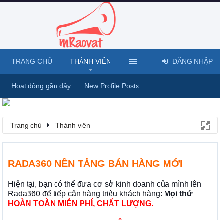
TRANG CHỦ
THÀNH VIÊN
ĐĂNG NHẬP
Hoạt động gần đây
New Profile Posts
...
Trang chủ
Thành viên
RADA360 NỀN TẢNG BÁN HÀNG MỚI
Hiện tại, bạn có thể đưa cơ sở kinh doanh của mình lên
Rada360 để tiếp cận hàng triệu khách hàng:
Mọi thứ
HOÀN TOÀN MIỄN PHÍ, CHẤT LƯỢNG.