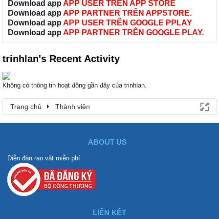
Download app
APP USER TRÊN APP STORE
Download app
APP PARTNER TRÊN APPSTORE.
Download app
APP USER TRÊN GOOGLE PPLAY
Download app
APP PARTNER TRÊN GOOGLE PLAY.
trinhlan's Recent Activity
Không có thông tin hoạt động gần đây của trinhlan.
Trang chủ
Thành viên
ABOUT US
Diễn đàn rao vặt miễn phí
LIÊN KẾT