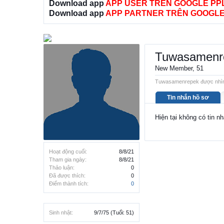
Download app
APP USER TRÊN GOOGLE PP
Download app
APP PARTNER TRÊN GOOGLE
Tuwasamenr
New Member
, 51
Tuwasamenrepek được nhìn 
Tin nhắn hồ sơ
Hiện tại không có tin 
Hoạt động cuối:
8/8/21
Tham gia ngày:
8/8/21
Thảo luận:
0
Đã được thích:
0
Điểm thành tích:
0
Sinh nhật:
9/7/75
(Tuổi: 51)