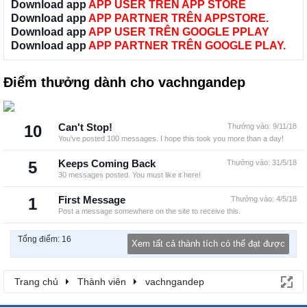
Download app
APP USER TRÊN APP STORE
Download app
APP PARTNER TRÊN APPSTORE.
Download app
APP USER TRÊN GOOGLE PPLAY
Download app
APP PARTNER TRÊN GOOGLE PLAY.
Điểm thưởng dành cho vachngandep
10
Can't Stop!
Thưởng vào:
9/11/18
You've posted 100 messages. I hope this took you more than a day!
5
Keeps Coming Back
Thưởng vào:
31/5/18
30 messages posted. You must like it here!
1
First Message
Thưởng vào:
4/5/18
Post a message somewhere on the site to receive this.
Tổng điểm: 16
Xem tất cả thành tích có thể đạt được
Trang chủ
Thành viên
vachngandep