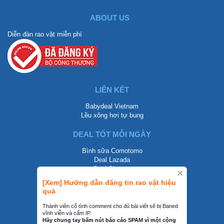
ABOUT US
Diễn đàn rao vặt miễn phí
LIÊN KẾT
Babydeal Vietnam
Lều xông hơi tự bung
DEAL TỐT MỖI NGÀY
Bình sữa Comotomo
Deal Lazada
Deal Shopee
[Xem] Hưỡng dẫn đăng tin rao vặt hiệu
LIÊN HỆ
quả
0858002468
Thành viên cố tình comment cho đủ bài viêt sẽ bị Baned
vĩnh viễn và cấm IP.
contact@mraovat.vn
Hãy chung tay bấm nút báo cáo SPAM vì một cộng