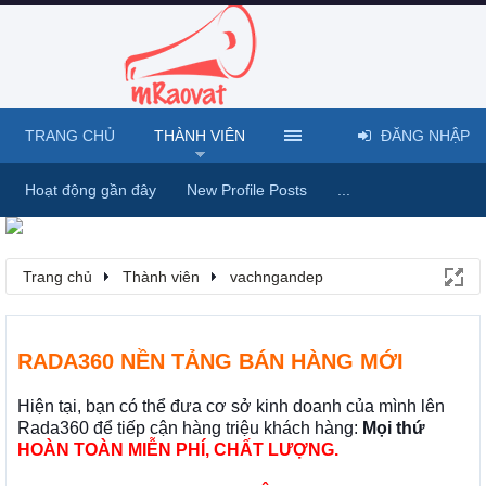
TRANG CHỦ
THÀNH VIÊN
ĐĂNG NHẬP
Hoạt động gần đây
New Profile Posts
...
Trang chủ
Thành viên
vachngandep
RADA360 NỀN TẢNG BÁN HÀNG MỚI
Hiện tại, bạn có thể đưa cơ sở kinh doanh của mình lên
Rada360 để tiếp cận hàng triệu khách hàng:
Mọi thứ
HOÀN TOÀN MIỄN PHÍ, CHẤT LƯỢNG.