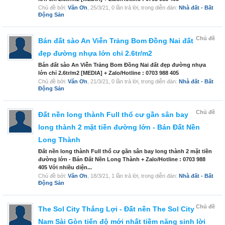
Chủ đề bởi:
Văn Ơn
,
25/3/21
, 0 lần trả lời, trong diễn đàn:
Nhà đất - Bất
Động Sản
Chủ đề
Bán đất sào An Viễn Trảng Bom Đồng Nai đất
đẹp đường nhựa lớn chỉ 2.6tr/m2
Bán đất sào An Viễn Trảng Bom Đồng Nai đất đẹp đường nhựa
lớn chỉ 2.6tr/m2 [MEDIA] + Zalo/Hotline : 0703 988 405
Chủ đề bởi:
Văn Ơn
,
21/3/21
, 0 lần trả lời, trong diễn đàn:
Nhà đất - Bất
Động Sản
Chủ đề
Đất nền long thành Full thổ cư gần sân bay
long thành 2 mặt tiền đường lớn - Bán Đất Nền
Long Thành
Đất nền long thành Full thổ cư gần sân bay long thành 2 mặt tiền
đường lớn - Bán Đất Nền Long Thành + Zalo/Hotline : 0703 988
405 Với nhiều diện...
Chủ đề bởi:
Văn Ơn
,
18/3/21
, 1 lần trả lời, trong diễn đàn:
Nhà đất - Bất
Động Sản
Chủ đề
The Sol City Thắng Lợi - Đất nền The Sol City
Nam Sài Gòn tiến độ mới nhất tiềm năng sinh lời