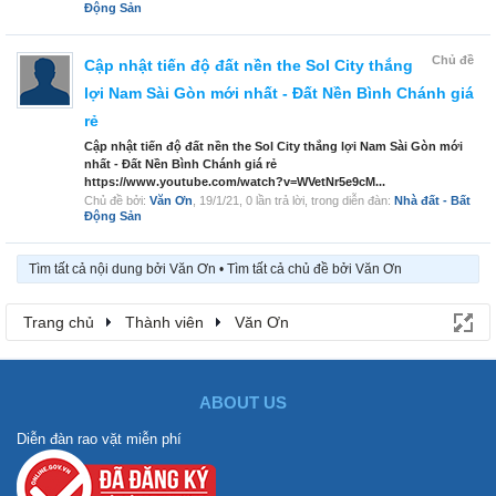
Động Sản
Chủ đề
Cập nhật tiến độ đất nền the Sol City thắng
lợi Nam Sài Gòn mới nhất - Đất Nền Bình Chánh giá
rẻ
Cập nhật tiến độ đất nền the Sol City thắng lợi Nam Sài Gòn mới
nhất - Đất Nền Bình Chánh giá rẻ
https://www.youtube.com/watch?v=WVetNr5e9cM...
Chủ đề bởi:
Văn Ơn
,
19/1/21
, 0 lần trả lời, trong diễn đàn:
Nhà đất - Bất
Động Sản
Tìm tất cả nội dung bởi Văn Ơn
Tìm tất cả chủ đề bởi Văn Ơn
Trang chủ
Thành viên
Văn Ơn
ABOUT US
Diễn đàn rao vặt miễn phí