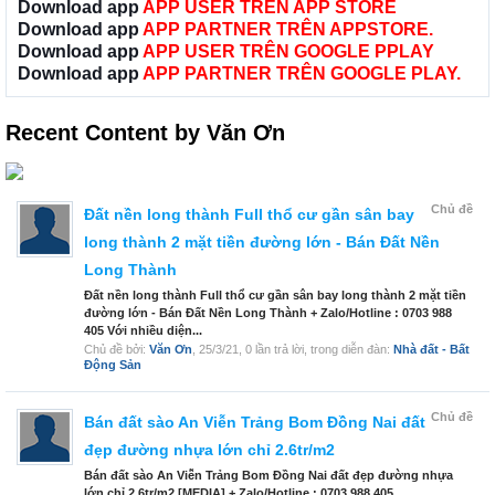
Download app
APP USER TRÊN APP STORE
Download app
APP PARTNER TRÊN APPSTORE.
Download app
APP USER TRÊN GOOGLE PPLAY
Download app
APP PARTNER TRÊN GOOGLE PLAY.
Recent Content by Văn Ơn
Chủ đề
Đất nền long thành Full thổ cư gần sân bay
long thành 2 mặt tiền đường lớn - Bán Đất Nền
Long Thành
Đất nền long thành Full thổ cư gần sân bay long thành 2 mặt tiền
đường lớn - Bán Đất Nền Long Thành + Zalo/Hotline : 0703 988
405 Với nhiều diện...
Chủ đề bởi:
Văn Ơn
,
25/3/21
, 0 lần trả lời, trong diễn đàn:
Nhà đất - Bất
Động Sản
Chủ đề
Bán đất sào An Viễn Trảng Bom Đồng Nai đất
đẹp đường nhựa lớn chỉ 2.6tr/m2
Bán đất sào An Viễn Trảng Bom Đồng Nai đất đẹp đường nhựa
lớn chỉ 2.6tr/m2 [MEDIA] + Zalo/Hotline : 0703 988 405