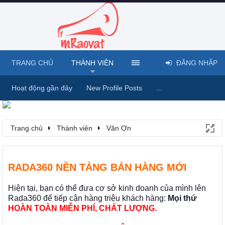
TRANG CHỦ
THÀNH VIÊN
ĐĂNG NHẬP
Hoạt động gần đây
New Profile Posts
...
Trang chủ
Thành viên
Văn Ơn
RADA360 NỀN TẢNG BÁN HÀNG MỚI
Hiện tại, bạn có thể đưa cơ sở kinh doanh của mình lên
Rada360 để tiếp cận hàng triệu khách hàng:
Mọi thứ
HOÀN TOÀN MIỄN PHÍ, CHẤT LƯỢNG.