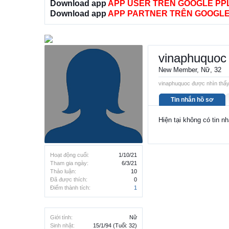
Download app
APP USER TRÊN GOOGLE PP
Download app
APP PARTNER TRÊN GOOGLE
vinaphuquoc
New Member
, Nữ, 32
vinaphuquoc được nhìn thấy 
Tin nhắn hồ sơ
Hiện tại không có tin n
Hoạt động cuối:
1/10/21
Tham gia ngày:
6/3/21
Thảo luận:
10
Đã được thích:
0
Điểm thành tích:
1
Giới tính:
Nữ
Sinh nhật:
15/1/94
(Tuổi: 32)