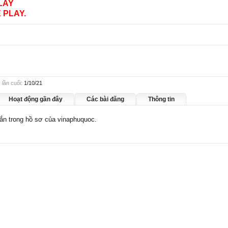
LAY
 PLAY.
lần cuối:
1/10/21
Hoạt động gần đây
Các bài đăng
Thông tin
hắn trong hồ sơ của vinaphuquoc.