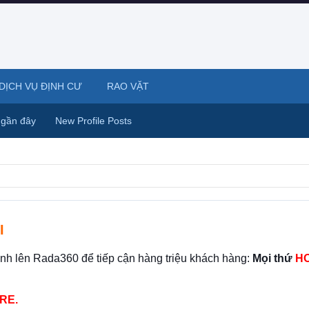
DỊCH VỤ ĐỊNH CƯ
RAO VẶT
 gần đây
New Profile Posts
I
ình lên Rada360 để tiếp cận hàng triệu khách hàng:
Mọi thứ
HO
RE.