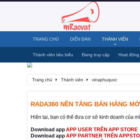
TRANG CHỦ
DIỄN ĐÀN
THÀNH VIÊN
Thành viên tiêu biểu
Đang truy cập
Hoạt động
Trang chủ
Thành viên
vinaphuquoc
RADA360 NỀN TẢNG BÁN HÀNG MỚ
Hiện tại, bạn có thể đưa cơ sở kinh doanh của m
Download app
APP USER TRÊN APP STORE
Download app
APP PARTNER TRÊN APPSTO