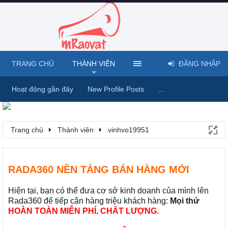
TRANG CHỦ
THÀNH VIÊN
ĐĂNG NHẬP
Hoạt động gần đây
New Profile Posts
...
Trang chủ
Thành viên
vinhvo19951
RADA360 NỀN TẢNG BÁN HÀNG MỚI
Hiện tại, bạn có thể đưa cơ sở kinh doanh của mình lên
Rada360 để tiếp cận hàng triệu khách hàng:
Mọi thứ
HOÀN TOÀN MIỄN PHÍ, CHẤT LƯỢNG.