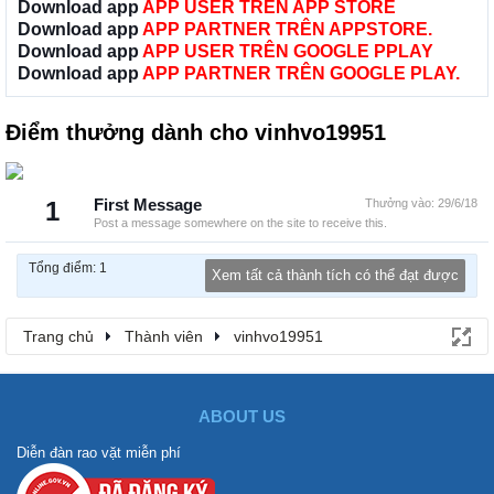
Download app
APP USER TRÊN APP STORE
Download app
APP PARTNER TRÊN APPSTORE.
Download app
APP USER TRÊN GOOGLE PPLAY
Download app
APP PARTNER TRÊN GOOGLE PLAY.
Điểm thưởng dành cho vinhvo19951
1
First Message
Thưởng vào:
29/6/18
Post a message somewhere on the site to receive this.
Tổng điểm: 1
Xem tất cả thành tích có thể đạt được
Trang chủ
Thành viên
vinhvo19951
ABOUT US
Diễn đàn rao vặt miễn phí