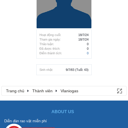
Hoạt động cuối:
18/7/24
Tham gia ngày:
18/7/24
Thảo luận:
0
Đã được thích:
0
Điểm thành tích:
0
Sinh nhật:
9/7/83
(Tuổi: 43)
Trang chủ
Thành viên
Vlaniogas
ABOUT US
Diễn đàn rao vặt miễn phí