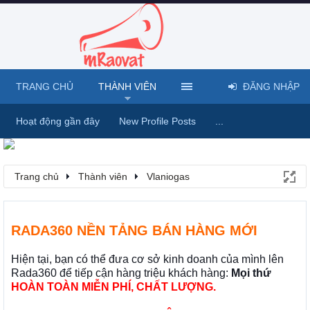
TRANG CHỦ
THÀNH VIÊN
ĐĂNG NHẬP
Hoạt động gần đây
New Profile Posts
...
Trang chủ
Thành viên
Vlaniogas
RADA360 NỀN TẢNG BÁN HÀNG MỚI
Hiện tại, bạn có thể đưa cơ sở kinh doanh của mình lên
Rada360 để tiếp cận hàng triệu khách hàng:
Mọi thứ
HOÀN TOÀN MIỄN PHÍ, CHẤT LƯỢNG.