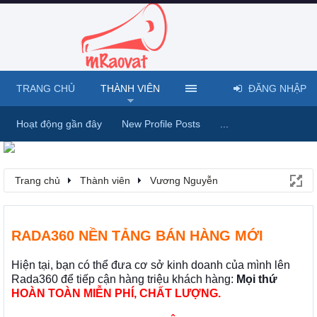
TRANG CHỦ
THÀNH VIÊN
ĐĂNG NHẬP
Hoạt động gần đây
New Profile Posts
...
Trang chủ
Thành viên
Vương Nguyễn
RADA360 NỀN TẢNG BÁN HÀNG MỚI
Hiện tại, bạn có thể đưa cơ sở kinh doanh của mình lên
Rada360 để tiếp cận hàng triệu khách hàng:
Mọi thứ
HOÀN TOÀN MIỄN PHÍ, CHẤT LƯỢNG.