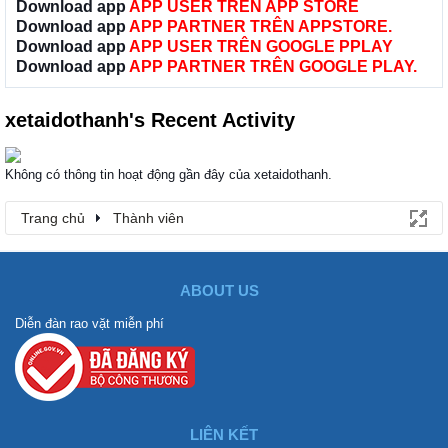
Download app
APP USER TRÊN APP STORE
Download app
APP PARTNER TRÊN APPSTORE.
Download app
APP USER TRÊN GOOGLE PPLAY
Download app
APP PARTNER TRÊN GOOGLE PLAY.
xetaidothanh's Recent Activity
Không có thông tin hoạt động gần đây của xetaidothanh.
Trang chủ
Thành viên
ABOUT US
Diễn đàn rao vặt miễn phí
LIÊN KẾT