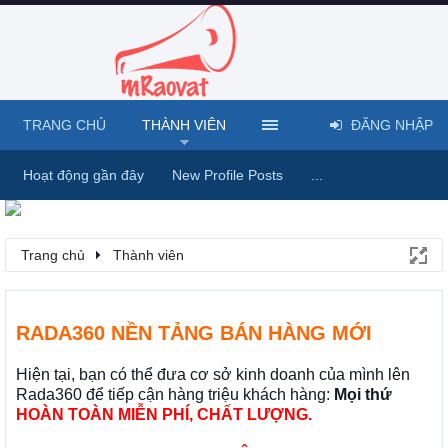
TRANG CHỦ
THÀNH VIÊN
ĐĂNG NHẬP
Hoạt động gần đây
New Profile Posts
...
Trang chủ
Thành viên
RADA360 NỀN TẢNG BÁN HÀNG MỚI
Hiện tại, bạn có thể đưa cơ sở kinh doanh của mình lên
Rada360 để tiếp cận hàng triệu khách hàng:
Mọi thứ
HOÀN TOÀN MIỄN PHÍ, CHẤT LƯỢNG.