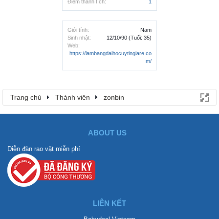
Điểm thành tích:
1
Giới tính:
Nam
Sinh nhật:
12/10/90
(Tuổi: 35)
Web:
https://lambangdaihocuytingiare.co
m/
Trang chủ
Thành viên
zonbin
ABOUT US
Diễn đàn rao vặt miễn phí
LIÊN KẾT