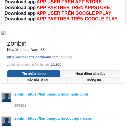
Download app
APP USER TRÊN APP STORE
Download app
APP PARTNER TRÊN APPSTORE.
Download app
APP USER TRÊN GOOGLE PPLAY
Download app
APP PARTNER TRÊN GOOGLE PLAY.
zonbin
New Member
, Nam, 35
https://lambangdaihocnhanh.com/
29/12/18
zonbin được nhìn thấy lần cuối:
29/3/20
Tin nhắn hồ sơ
Hoạt động gần đây
Các bài đăng
Thông tin
zonbin
https://lambangdaihocnhanh.com/
29/12/18
zonbin
https://lambangdaihocuytingiare.com/