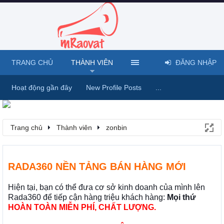
TRANG CHỦ
THÀNH VIÊN
ĐĂNG NHẬP
Hoạt động gần đây
New Profile Posts
...
Trang chủ
Thành viên
zonbin
RADA360 NỀN TẢNG BÁN HÀNG MỚI
Hiện tại, bạn có thể đưa cơ sở kinh doanh của mình lên
Rada360 để tiếp cận hàng triệu khách hàng:
Mọi thứ
HOÀN TOÀN MIỄN PHÍ, CHẤT LƯỢNG.