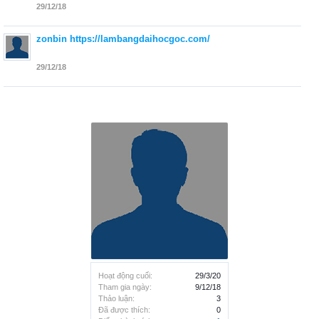
29/12/18
zonbin
https://lambangdaihocgoc.com/
29/12/18
Hoạt động cuối:
29/3/20
Tham gia ngày:
9/12/18
Thảo luận:
3
Đã được thích:
0