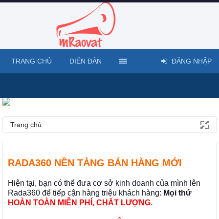
TRANG CHỦ
DIỄN ĐÀN
ĐĂNG NHẬP
Trang chủ
RADA360 NỀN TẢNG BÁN HÀNG MỚI
Hiện tại, bạn có thể đưa cơ sở kinh doanh của mình lên
Rada360 để tiếp cận hàng triệu khách hàng:
Mọi thứ
HOÀN TOÀN MIỄN PHÍ, CHẤT LƯỢNG.