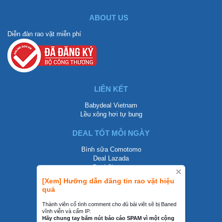
ABOUT US
Diễn đàn rao vặt miễn phí
LIÊN KẾT
Babydeal Vietnam
Lều xông hơi tự bung
DEAL TỐT MỖI NGÀY
Bình sữa Comotomo
Deal Lazada
Deal Shopee
[Xem] Hưỡng dẫn đăng tin rao vặt hiệu
LIÊN HỆ
quả
0858002468
Thành viên cố tình comment cho đủ bài viêt sẽ bị Baned
vĩnh viễn và cấm IP.
contact@mraovat.vn
Hãy chung tay bấm nút báo cáo SPAM vì một cộng