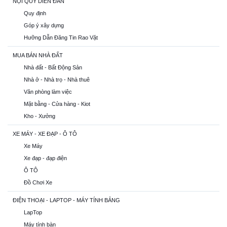
NỘI QUY DIỄN ĐÀN
Quy định
Góp ý xây dựng
Hưỡng Dẫn Đăng Tin Rao Vặt
MUA BÁN NHÀ ĐẤT
Nhà đất - Bất Động Sản
Nhà ở - Nhà trọ - Nhà thuê
Văn phòng làm việc
Mặt bằng - Cửa hàng - Kiot
Kho - Xưởng
XE MÁY - XE ĐẠP - Ô TÔ
Xe Máy
Xe đạp - đạp điện
Ô TÔ
Đồ Chơi Xe
ĐIỆN THOẠI - LAPTOP - MÁY TÍNH BẢNG
LapTop
Máy tính bàn