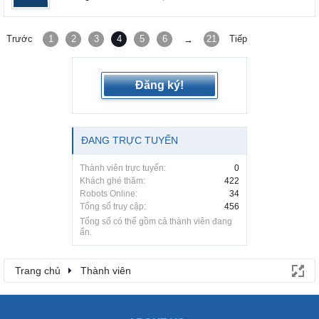
Trước
1
2
3
4
5
6
21
Tiếp
→
Đăng ký!
ĐANG TRỰC TUYẾN
Thành viên trực tuyến:
0
Khách ghé thăm:
422
Robots Online:
34
Tổng số truy cập:
456
Tổng số có thể gồm cả thành viên đang
ẩn.
Trang chủ
Thành viên