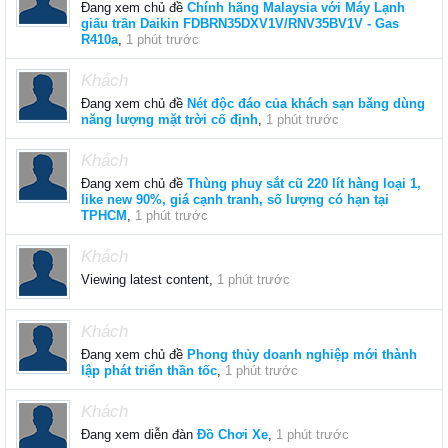
Đang xem chủ đề
Chính hãng Malaysia với Máy Lạnh
giấu trần Daikin FDBRN35DXV1V/RNV35BV1V - Gas
R410a
,
1 phút trước
Khách
Đang xem chủ đề
Nét độc đáo của khách sạn băng dùng
năng lượng mặt trời cố định
,
1 phút trước
Khách
Đang xem chủ đề
Thùng phuy sắt cũ 220 lít hàng loại 1,
like new 90%, giá cạnh tranh, số lượng có hạn tại
TPHCM
,
1 phút trước
Khách
Viewing latest content,
1 phút trước
Khách
Đang xem chủ đề
Phong thủy doanh nghiệp mới thành
lập phát triển thần tốc
,
1 phút trước
Khách
Đang xem diễn đàn
Đồ Chơi Xe
,
1 phút trước