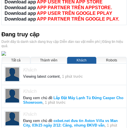
Download app
APP USER TRÊN APP STORE
Download app
APP PARTNER TRÊN APPSTORE.
Download app
APP USER TRÊN GOOGLE PPLAY
Download app
APP PARTNER TRÊN GOOGLE PLAY.
Đang truy cập
Dưới đây là danh sách đang truy cập Diễn đàn rao vặt miễn phí | Đăng tin hiệu
quả.
Tất cả
Thành viên
Khách
Robots
Khách
Viewing latest content,
1 phút trước
Khách
Đang xem chủ đề
Lắp Đặt Máy Lạnh Tủ Đứng Casper Cho
Showroom
,
1 phút trước
Khách
Đang xem chủ đề
oxbet.net đưa tin Aston Villa vs Man
City, 03h15 ngày 2/12: Căng, nhưng ĐKVĐ vẫn
,
1 phút