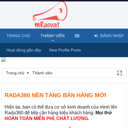
TRANG CHỦ
THÀNH VIÊN
ĐĂNG NHẬP
Hoạt động gần đây
New Profile Posts
...
Trang chủ
Thành viên
RADA360 NỀN TẢNG BÁN HÀNG MỚI
Hiện tại, bạn có thể đưa cơ sở kinh doanh của mình lên
Rada360 để tiếp cận hàng triệu khách hàng:
Mọi thứ
HOÀN TOÀN MIỄN PHÍ, CHẤT LƯỢNG.