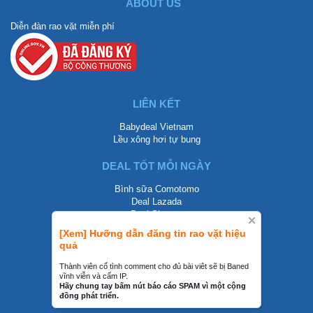
ABOUT US
Diễn đàn rao vặt miễn phí
LIÊN KẾT
Babydeal Vietnam
Lều xông hơi tự bung
DEAL TỐT MỖI NGÀY
Bình sữa Comotomo
Deal Lazada
Deal Shopee
[Xem] Hưỡng dẫn đăng tin rao vặt hiệu
LIÊN HỆ
quả
0858002468
Thành viên cố tình comment cho đủ bài viêt sẽ bị Baned
vĩnh viễn và cấm IP.
contact@mraovat.vn
Hãy chung tay bấm nút báo cáo SPAM vì một cộng
đồng phát triển.
mraovat.vn