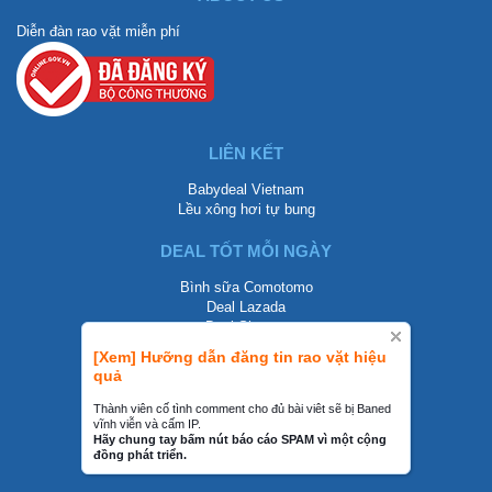
Diễn đàn rao vặt miễn phí
LIÊN KẾT
Babydeal Vietnam
Lều xông hơi tự bung
DEAL TỐT MỖI NGÀY
Bình sữa Comotomo
Deal Lazada
Deal Shopee
[Xem] Hưỡng dẫn đăng tin rao vặt hiệu
LIÊN HỆ
quả
0858002468
Thành viên cố tình comment cho đủ bài viêt sẽ bị Baned
vĩnh viễn và cấm IP.
contact@mraovat.vn
Hãy chung tay bấm nút báo cáo SPAM vì một cộng
đồng phát triển.
mraovat.vn