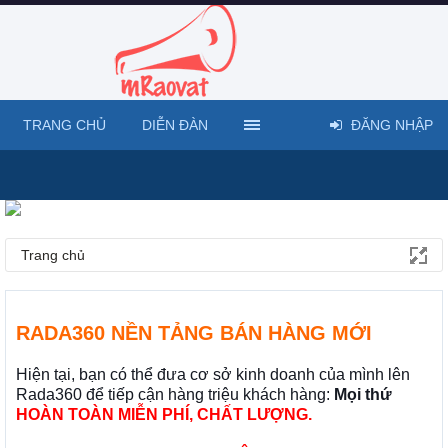
TRANG CHỦ
DIỄN ĐÀN
ĐĂNG NHẬP
Trang chủ
RADA360 NỀN TẢNG BÁN HÀNG MỚI
Hiện tại, bạn có thể đưa cơ sở kinh doanh của mình lên
Rada360 để tiếp cận hàng triệu khách hàng:
Mọi thứ
HOÀN TOÀN MIỄN PHÍ, CHẤT LƯỢNG.