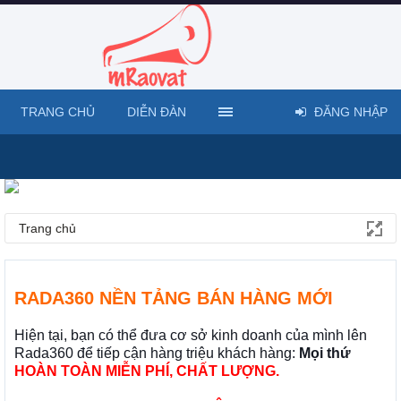
TRANG CHỦ
DIỄN ĐÀN
ĐĂNG NHẬP
Trang chủ
RADA360 NỀN TẢNG BÁN HÀNG MỚI
Hiện tại, bạn có thể đưa cơ sở kinh doanh của mình lên
Rada360 để tiếp cận hàng triệu khách hàng:
Mọi thứ
HOÀN TOÀN MIỄN PHÍ, CHẤT LƯỢNG.