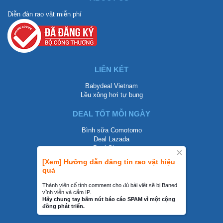
Diễn đàn rao vặt miễn phí
LIÊN KẾT
Babydeal Vietnam
Lều xông hơi tự bung
DEAL TỐT MỖI NGÀY
Bình sữa Comotomo
Deal Lazada
Deal Shopee
[Xem] Hưỡng dẫn đăng tin rao vặt hiệu
LIÊN HỆ
quả
0858002468
Thành viên cố tình comment cho đủ bài viêt sẽ bị Baned
vĩnh viễn và cấm IP.
contact@mraovat.vn
Hãy chung tay bấm nút báo cáo SPAM vì một cộng
đồng phát triển.
mraovat.vn