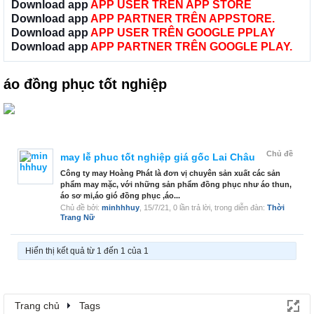
Download app
APP USER TRÊN APP STORE
Download app
APP PARTNER TRÊN APPSTORE.
Download app
APP USER TRÊN GOOGLE PPLAY
Download app
APP PARTNER TRÊN GOOGLE PLAY.
áo đồng phục tốt nghiệp
Chủ đề
may lễ phuc tốt nghiệp giá gốc Lai Châu
Công ty may Hoàng Phát là đơn vị chuyên sản xuất các sản
phẩm may mặc, với những sản phẩm đồng phục như áo thun,
áo sơ mi,áo gió đồng phục ,áo...
Chủ đề bởi:
minhhhuy
,
15/7/21
, 0 lần trả lời, trong diễn đàn:
Thời
Trang Nữ
Hiển thị kết quả từ 1 đến 1 của 1
Trang chủ
Tags