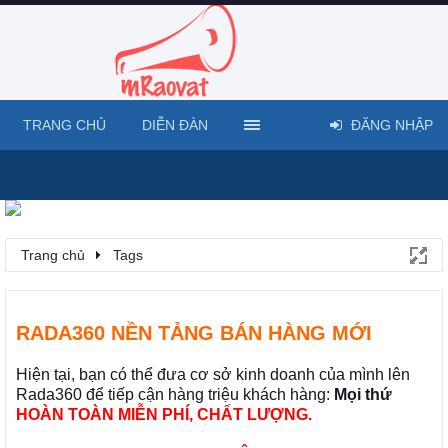
TRANG CHỦ
DIỄN ĐÀN
ĐĂNG NHẬP
Trang chủ
Tags
RADA360 NỀN TẢNG BÁN HÀNG MỚI
Hiện tại, bạn có thể đưa cơ sở kinh doanh của mình lên
Rada360 để tiếp cận hàng triệu khách hàng:
Mọi thứ
HOÀN TOÀN MIỄN PHÍ, CHẤT LƯỢNG.