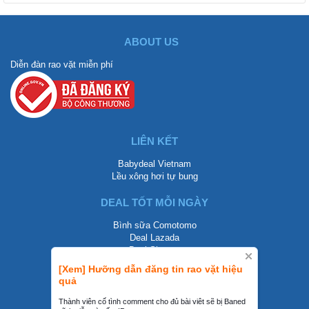
ABOUT US
Diễn đàn rao vặt miễn phí
LIÊN KẾT
Babydeal Vietnam
Lều xông hơi tự bung
DEAL TỐT MỖI NGÀY
Bình sữa Comotomo
Deal Lazada
Deal Shopee
[Xem] Hưỡng dẫn đăng tin rao vặt hiệu
LIÊN HỆ
quả
0858002468
Thành viên cố tình comment cho đủ bài viêt sẽ bị Baned